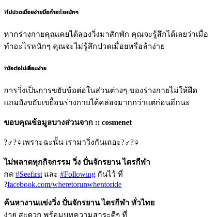
?
ไม่ปวดเมื่อยง่ายมื่อทำอะไรหนักๆ
หากร่างกายคุณเคยได้ลองวิ่งมาสักพัก คุณจะรู้สึกได้เลยว่าเมื่อ
ทำอะไรหนักๆ คุณจะไม่รู้สึกปวดเมื่อยหรือล้าง่าย
?
ข้อต่อไม่เสื่อมง่าย
การวิ่งเป็นการขยับข้อต่อในส่วนต่างๆ ของร่างกายไม่ให้ฝืด
แถมยังขยับเขยื้อนร่างกายได้คล่องมากกว่าแต่ก่อนอีกนะ
ขอบคุณข้อมูลบางส่วนจาก :: cosmenet
?‍♂
?‍♀
เพราะฉะนั้น เรามาวิ่งกันเถอะ
?‍♂
?‍♀
ไม่พลาดทุกกิจกรรม วิ่ง ปั่นจักรยาน ไตรกีฬา
กด
#
Seefirst
และ
#
Following
กันไว้ ที่
?
facebook.com/wheretorunwhentoride
ค้นหางานแข่งวิ่ง ปั่นจักรยาน ไตรกีฬา ทั่วไทย
ง่าย สะดวก พร้อมบทความสาระดีๆ ที่