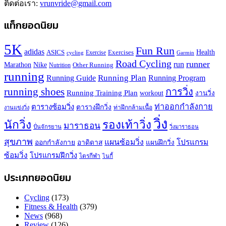
ติดต่อเรา:
vrunvride@gmail.com
แท็กยอดนิยม
5K
Fun Run
adidas
Health
ASICS
Exercises
Exercise
Garmin
cycling
Road Cycling
runner
run
Marathon
Nike
Other Running
Nutrition
running
Running Plan
Running Guide
Running Program
running shoes
การวิ่ง
Running Training Plan
workout
งานวิ่ง
ท่าออกกำลังกาย
ตารางซ้อมวิ่ง
ตารางฝึกวิ่ง
ท่าฝึกกล้ามเนื้อ
งานแข่งวิ่ง
วิ่ง
นักวิ่ง
รองเท้าวิ่ง
มาราธอน
ปั่นจักรยาน
วิ่งมาราธอน
สุขภาพ
แผนซ้อมวิ่ง
โปรแกรม
ออกกำลังกาย
อาดิดาส
แผนฝึกวิ่ง
ซ้อมวิ่ง
โปรแกรมฝึกวิ่ง
ไตรกีฬา
ไนกี้
ประเภทยอดนิยม
Cycling
(173)
Fitness & Health
(379)
News
(968)
Review
(126)