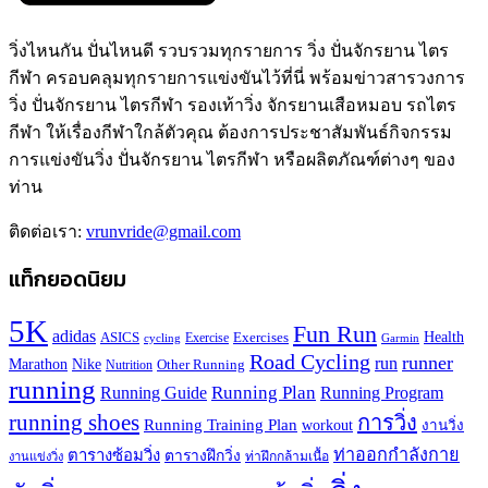
วิ่งไหนกัน ปั่นไหนดี รวบรวมทุกรายการ วิ่ง ปั่นจักรยาน ไตร
กีฬา ครอบคลุมทุกรายการแข่งขันไว้ที่นี่ พร้อมข่าวสารวงการ
วิ่ง ปั่นจักรยาน ไตรกีฬา รองเท้าวิ่ง จักรยานเสือหมอบ รถไตร
กีฬา ให้เรื่องกีฬาใกล้ตัวคุณ ต้องการประชาสัมพันธ์กิจกรรม
การแข่งขันวิ่ง ปั่นจักรยาน ไตรกีฬา หรือผลิตภัณฑ์ต่างๆ ของ
ท่าน
ติดต่อเรา:
vrunvride@gmail.com
แท็กยอดนิยม
5K
Fun Run
adidas
Health
ASICS
Exercises
Exercise
Garmin
cycling
Road Cycling
runner
run
Marathon
Nike
Other Running
Nutrition
running
Running Plan
Running Guide
Running Program
running shoes
การวิ่ง
Running Training Plan
workout
งานวิ่ง
ท่าออกกำลังกาย
ตารางซ้อมวิ่ง
ตารางฝึกวิ่ง
ท่าฝึกกล้ามเนื้อ
งานแข่งวิ่ง