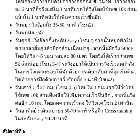
ให้พักระหว่างรอบด้วยการวิ่งจ๊อกกิ้ง 90 วินาที , เราวิ่งรอบ
ละ 2 นาทีก็จริงแต่ใน 1 นาทีแรกให้วิ่งโดยใช้เพซ 10k ก่อน
แล้วใน 1 นาทีหลังให้เพิ่มความเร็วขึ้นอีก
วันพุธ : วิ่งจ๊อกกิ้ง 35-50 นาที (โซน2)
วันพฤหัส : พัก
วันศุกร์ : วิ่งจ๊อกกิ้งระดับ Easy (โซน2) จากนั้นหยุดพักใน
ช่วงเวลาสั้นๆแล้วยืดกล้ามเนื้อเบาๆ , จากนั้นฝึกวิ่ง Stride
โดยให้วิ่ง 4-6 รอบ รอบละ 80 เมตร โดยวิ่งให้เร็วกว่าเพซ
5k เล็กน้อย (โซน 3-4) ระวังอย่าให้เป็นการวิ่งเร็วสุดกำลัง
ในการวิ่งแต่ละรอบให้พักด้วยการเดินกลับมาที่จุดเริ่มต้น ,
ปิดท้ายการฝึกด้วยการวิ่งจ๊อกกิ้ง 5 นาที (โซน2)
วันเสาร์ : วิ่ง 5 กม. (โซน 4-5) โดยใน 3 กม.แรกให้วิ่งโดย
ใช้เพซ 10k ส่วนที่เหลือให้เพิ่มความเร็วขึ้นอีก , จากนั้นวิ่ง
ต่ออีก 10 กม. โดยลดความเร้วลง ให้วิ่งแค่โซน 2 เท่านั้น
วันอาทิตย์ : เดินสบายๆ 50-70 นาที หรือฝึก Cross training
ในระดับ Easy 50-70 นาที
สัปดาห์ที่ 6