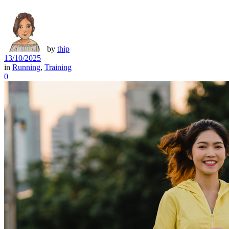
by
thip
13/10/2025
in
Running
,
Training
0