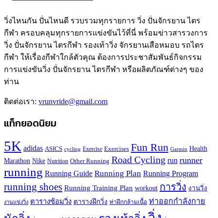
วิ่งไหนกัน ปั่นไหนดี รวบรวมทุกรายการ วิ่ง ปั่นจักรยาน ไตร
กีฬา ครอบคลุมทุกรายการแข่งขันไว้ที่นี่ พร้อมข่าวสารวงการ
วิ่ง ปั่นจักรยาน ไตรกีฬา รองเท้าวิ่ง จักรยานเสือหมอบ รถไตร
กีฬา ให้เรื่องกีฬาใกล้ตัวคุณ ต้องการประชาสัมพันธ์กิจกรรม
การแข่งขันวิ่ง ปั่นจักรยาน ไตรกีฬา หรือผลิตภัณฑ์ต่างๆ ของ
ท่าน
ติดต่อเรา:
vrunvride@gmail.com
แท็กยอดนิยม
5K
Fun Run
adidas
Health
ASICS
Exercises
Exercise
Garmin
cycling
Road Cycling
runner
run
Marathon
Nike
Other Running
Nutrition
running
Running Plan
Running Guide
Running Program
running shoes
การวิ่ง
Running Training Plan
workout
งานวิ่ง
ท่าออกกำลังกาย
ตารางซ้อมวิ่ง
ตารางฝึกวิ่ง
ท่าฝึกกล้ามเนื้อ
งานแข่งวิ่ง