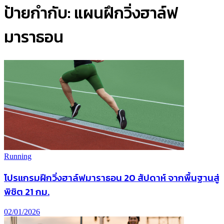
ป้ายกำกับ:
แผนฝึกวิ่งฮาล์ฟ
มาราธอน
Running
โปรแกรมฝึกวิ่งฮาล์ฟมาราธอน 20 สัปดาห์ จากพื้นฐานสู่
พิชิต 21 กม.
02/01/2026