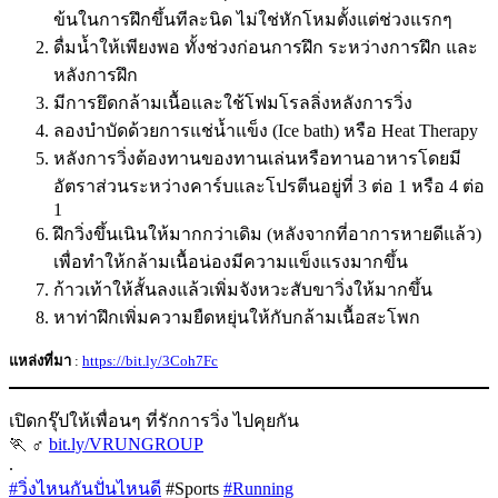
ข้นในการฝึกขึ้นทีละนิด ไม่ใช่หักโหมตั้งแต่ช่วงแรกๆ
ดื่มน้ำให้เพียงพอ ทั้งช่วงก่อนการฝึก ระหว่างการฝึก และ
หลังการฝึก
มีการยึดกล้ามเนื้อและใช้โฟมโรลลิ่งหลังการวิ่ง
ลองบำบัดด้วยการแช่น้ำแข็ง (Ice bath) หรือ Heat Therapy
หลังการวิ่งต้องทานของทานเล่นหรือทานอาหารโดยมี
อัตราส่วนระหว่างคาร์บและโปรตีนอยู่ที่ 3 ต่อ 1 หรือ 4 ต่อ
1
ฝึกวิ่งขึ้นเนินให้มากกว่าเดิม (หลังจากที่อาการหายดีแล้ว)
เพื่อทำให้กล้ามเนื้อน่องมีความแข็งแรงมากขึ้น
ก้าวเท้าให้สั้นลงแล้วเพิ่มจังหวะสับขาวิ่งให้มากขึ้น
หาท่าฝึกเพิ่มความยืดหยุ่นให้กับกล้ามเนื้อสะโพก
แหล่งที่มา
:
https://bit.ly/3Coh7Fc
เปิดกรุ๊ปให้เพื่อนๆ ที่รักการวิ่ง ไปคุยกัน
🏃 ‍♂
bit.ly/VRUNGROUP
.
#วิ่งไหนกันปั่นไหนดี
#Sports
#Running