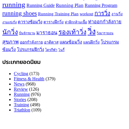
running
Running Plan
Running Guide
Running Program
running shoes
การวิ่ง
Running Training Plan
workout
งานวิ่ง
ท่าออกกำลังกาย
ตารางซ้อมวิ่ง
ตารางฝึกวิ่ง
ท่าฝึกกล้ามเนื้อ
งานแข่งวิ่ง
วิ่ง
นักวิ่ง
รองเท้าวิ่ง
มาราธอน
ปั่นจักรยาน
วิ่งมาราธอน
สุขภาพ
แผนซ้อมวิ่ง
โปรแกรม
ออกกำลังกาย
อาดิดาส
แผนฝึกวิ่ง
ซ้อมวิ่ง
โปรแกรมฝึกวิ่ง
ไตรกีฬา
ไนกี้
ประเภทยอดนิยม
Cycling
(173)
Fitness & Health
(379)
News
(968)
Review
(126)
Running
(976)
Stories
(208)
Training
(498)
Triathlon
(109)