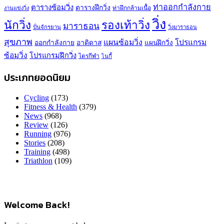
ท่าออกกำลังกาย
ตารางซ้อมวิ่ง
ตารางฝึกวิ่ง
ท่าฝึกกล้ามเนื้อ
งานแข่งวิ่ง
วิ่ง
นักวิ่ง
รองเท้าวิ่ง
มาราธอน
ปั่นจักรยาน
วิ่งมาราธอน
สุขภาพ
แผนซ้อมวิ่ง
โปรแกรม
ออกกำลังกาย
อาดิดาส
แผนฝึกวิ่ง
ซ้อมวิ่ง
โปรแกรมฝึกวิ่ง
ไตรกีฬา
ไนกี้
ประเภทยอดนิยม
Cycling
(173)
Fitness & Health
(379)
News
(968)
Review
(126)
Running
(976)
Stories
(208)
Training
(498)
Triathlon
(109)
Welcome Back!