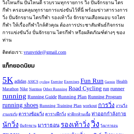
วิ่งไหนกัน ปั่นไหนดี รวบรวมทุกรายการ วิ่ง ปั่นจักรยาน ไตร
กีฬา ครอบคลุมทุกรายการแข่งขันไว้ที่นี่ พร้อมข่าวสารวงการ
วิ่ง ปั่นจักรยาน ไตรกีฬา รองเท้าวิ่ง จักรยานเสือหมอบ รถไตร
กีฬา ให้เรื่องกีฬาใกล้ตัวคุณ ต้องการประชาสัมพันธ์กิจกรรม
การแข่งขันวิ่ง ปั่นจักรยาน ไตรกีฬา หรือผลิตภัณฑ์ต่างๆ ของ
ท่าน
ติดต่อเรา:
vrunvride@gmail.com
แท็กยอดนิยม
5K
Fun Run
adidas
Health
ASICS
Exercises
Exercise
Garmin
cycling
Road Cycling
runner
run
Marathon
Nike
Other Running
Nutrition
running
Running Plan
Running Guide
Running Program
running shoes
การวิ่ง
Running Training Plan
workout
งานวิ่ง
ท่าออกกำลังกาย
ตารางซ้อมวิ่ง
ตารางฝึกวิ่ง
ท่าฝึกกล้ามเนื้อ
งานแข่งวิ่ง
วิ่ง
นักวิ่ง
รองเท้าวิ่ง
มาราธอน
ปั่นจักรยาน
วิ่งมาราธอน