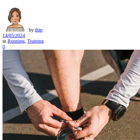
by
thip
14/05/2024
in
Running
,
Training
0