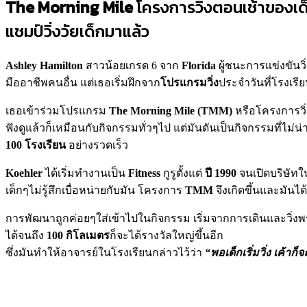
The Morning Mile
โครงการวิ่งตอนเช้าของเด
แชมป์วิ่งวัยเด็กมาแล้ว
Ashley Hamilton
สาวน้อยเกรด 6 จาก
Florida
ผู้ชนะการแข่งขันว
มืออาชีพคนอื่น แต่เธอเริ่มฝึกจาก
โปรแกรมวิ่ง
ประจำวันที่โรงเร
เธอเข้าร่วมโปรแกรม
The Morning Mile (TMM)
หรือโครงการวิ
ฟังดูแล้วก็เหมือนกับกิจกรรมทั่วๆไป แต่มันดันเป็นกิจกรรมที่ไม
100 โรงเรียน
อย่างรวดเร็ว
Koehler
ได้เริ่มทำงานเป็น
Fitness
กูรูตั้งแต่
ปี 1990
จนเปิดบริษัทใ
เด็กๆไม่รู้สึกเบื่อหน่ายกับมัน โครงการ
TMM
จึงเกิดขึ้นและมันไ
การพัฒนาถูกค่อยๆใส่เข้าไปในกิจกรรม เริ่มจากการเดินและวิ่งพร
ได้จนถึง
100 กิโลเมตร
ก็จะได้รางวัลใหญ่ขึ้นอีก
ซึ่งมันทำให้อาจารย์ในโรงเรียนกล่าวไว้ว่า
“พอเด็กเริ่มวิ่ง เค้าก