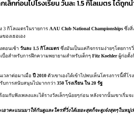
็กเล็กก่อนไปโรงเรียน วันละ 1.5 กิโลเมตร ได้ถ
ิ่ง 3 กิโลเมตรในรายการ
AAU
Club
National
Championships
ซึ่งส
ียนของเธอเอง
่งตอนเช้า
วันละ 1.5 กิโลเมตร
ซึ่งมันเป็นแค่กิจกรรมง่ายๆโดยการวิ
่น่าเบื่อสำหรับการฝึกความพยายามสำหรับเด็กๆ
Fitz Koehler
ผู้ก่อตั
นเวลาต่อมาเมื่อ
ปี 2010
ตัวเขาเองได้เข้าไปพบเห็นโครงการนี้ที่โรงเร
ด้รับการสนับสนุนไปมากกว่า
350 โรงเรียน ใน 20 รัฐ
้อมกับฟังเพลงและได้รางวัลเล็กๆน้อยๆก่อน หลังจากนั้นเขาเริ่มจ
็จะเอาคะแนนมาให้กันดูและใครที่วิ่งได้เยอะสุดก็จะดูเจ๋งสุดๆในหมู่เ