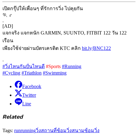
เปิดกรุ๊ปให้เพื่อนๆ ที่รักการวิ่ง ไปคุยกัน
🏃 ‍♂
.
[AD]
แจกจริง แจกหนัก GARMIN, SUUNTO, FITBIT 122 วัน 122
เรือน
เพียงใช้จ่ายผ่านบัตรเครดิต KTC คลิก
bit.ly/ฺBNC122
.
#วิ่งไหนกันปั่นไหนดี
#Sports
#Running
#Cycling
#Triathlon
#Swimming
Facebook
Twitter
Line
Related
Tags:
run
running
วิ่ง
สถานที่ซ้อมวิ่ง
สนามซ้อมวิ่ง