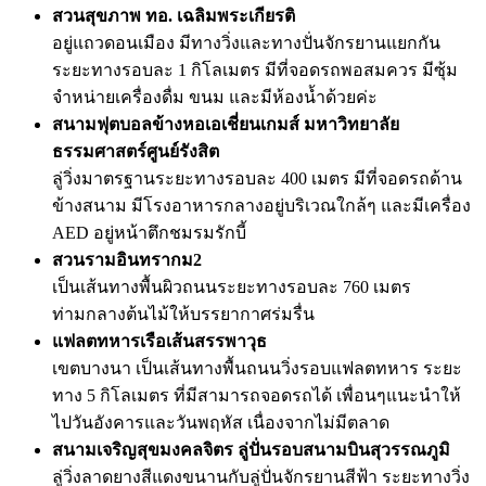
สวนสุขภาพ ทอ. เฉลิมพระเกียรติ
อยู่แถวดอนเมือง มีทางวิ่งและทางปั่นจักรยานแยกกัน
ระยะทางรอบละ 1 กิโลเมตร มีที่จอดรถพอสมควร มีซุ้ม
จำหน่ายเครื่องดื่ม ขนม และมีห้องน้ำด้วยค่ะ
สนามฟุตบอลข้างหอเอเชี่ยนเกมส์ มหาวิทยาลัย
ธรรมศาสตร์ศูนย์รังสิต
ลู่วิ่งมาตรฐานระยะทางรอบละ 400 เมตร มีที่จอดรถด้าน
ข้างสนาม มีโรงอาหารกลางอยู่บริเวณใกล้ๆ และมีเครื่อง
AED อยู่หน้าตึกชมรมรักบี้
สวนรามอินทรากม2
เป็นเส้นทางพื้นผิวถนนระยะทางรอบละ 760 เมตร
ท่ามกลางต้นไม้ให้บรรยากาศร่มรื่น
แฟลตทหารเรือเส้นสรรพาวุธ
เขตบางนา เป็นเส้นทางพื้นถนนวิ่งรอบแฟลตทหาร ระยะ
ทาง 5 กิโลเมตร ที่มีสามารถจอดรถได้ เพื่อนๆแนะนำให้
ไปวันอังคารและวันพฤหัส เนื่องจากไม่มีตลาด
สนามเจริญสุขมงคลจิตร ลู่ปั่นรอบสนามบินสุวรรณภูมิ
ลู่วิ่งลาดยางสีแดงขนานกับลู่ปั่นจักรยานสีฟ้า ระยะทางวิ่ง