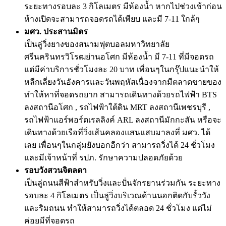
ระยะทางรอบละ 3 กิโลเมตร มีห้องน้ำ หากไปช่วงเช้าก่อน
ห้างเปิดจะสามารถจอดรถได้เพียบ และมี 7-11 ใกล้ๆ
มศว. ประสานมิตร
เป็นลู่วิ่งยางของสนามฟุตบอลมหาวิทยาลัย
ศรีนครินทรวิโรฒย่านอโศก มีห้องน้ำ มี 7-11 ที่มีจอดรถ
แต่มีค่าบริการชั่วโมงละ 20 บาท เพื่อนๆในกรุ๊ปแนะนำให้
หลีกเลี่ยงวันอังคารและวันพฤหัสเนื่องจากมีตลาดขายของ
ทำให้หาที่จอดรถยาก สามารถเดินทางด้วยรถไฟฟ้า BTS
ลงสถานีอโศก , รถไฟฟ้าใต้ดิน MRT ลงสถานีเพชรบุรี ,
รถไฟฟ้าแอร์พอร์ตเรลลิงค์ ARL ลงสถานีมักกะสัน หรือจะ
เดินทางด้วยเรือที่วิ่งเส้นคลองแสนแสบมาลงที่ มศว. ได้
เลย เพื่อนๆในกลุ่มยังบอกอีกว่า สามารถวิ่งได้ 24 ชั่วโมง
และมีเจ้าหน้าที่ รปภ. รักษาความปลอดภัยด้วย
รอบวังสวนจิตลดา
เป็นลู่ถนนสีฟ้าสำหรับวิ่งและปั่นจักรยานร่วมกัน ระยะทาง
รอบละ 4 กิโลเมตร เป็นลู่วิ่งบริเวณด้านนอกติดกับรั้ววัง
และริมถนน ทำให้สามารถวิ่งได้ตลอด 24 ชั่วโมง แต่ไม่
ค่อยมีที่จอดรถ