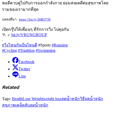
พอดีควบคู่ไปกับการออกกำลังกาย ย่อมส่งผลดีต่อสุขภาพโดย
รวมของเรามากที่สุด
แหล่งที่มา :
https://bit.ly/3HKT7fS
เปิดกรุ๊ปให้เพื่อนๆ ที่รักการวิ่ง ไปคุยกัน
🏃 ‍♂
bit.ly/VRUNGROUP
.
#วิ่งไหนกันปั่นไหนดี
#Sports
#Running
#Cycling
#Triathlon
#Swimming
Facebook
Twitter
Line
Related
Tags:
Health
Lose Weight
weight loss
ลดน้ำหนัก
วิธีลดน้ำหนัก
สุขภาพ
เคล็ดลับลดน้ำหนัก