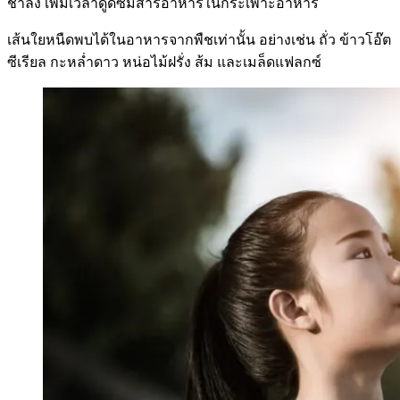
ช้าลง เพิ่มเวลาดูดซึมสารอาหารในกระเพาะอาหาร
เส้นใยหนืดพบได้ในอาหารจากพืชเท่านั้น อย่างเช่น ถั่ว ข้าวโอ๊ต
ซีเรียล กะหล่ำดาว หน่อไม้ฝรั่ง ส้ม และเมล็ดแฟลกซ์