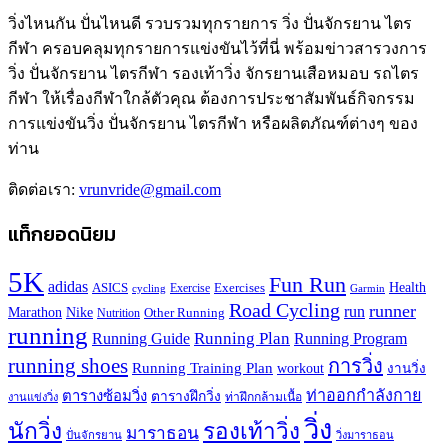
วิ่งไหนกัน ปั่นไหนดี รวบรวมทุกรายการ วิ่ง ปั่นจักรยาน ไตร
กีฬา ครอบคลุมทุกรายการแข่งขันไว้ที่นี่ พร้อมข่าวสารวงการ
วิ่ง ปั่นจักรยาน ไตรกีฬา รองเท้าวิ่ง จักรยานเสือหมอบ รถไตร
กีฬา ให้เรื่องกีฬาใกล้ตัวคุณ ต้องการประชาสัมพันธ์กิจกรรม
การแข่งขันวิ่ง ปั่นจักรยาน ไตรกีฬา หรือผลิตภัณฑ์ต่างๆ ของ
ท่าน
ติดต่อเรา:
vrunvride@gmail.com
แท็กยอดนิยม
5K
Fun Run
adidas
Health
ASICS
Exercises
Exercise
Garmin
cycling
Road Cycling
runner
run
Marathon
Nike
Other Running
Nutrition
running
Running Plan
Running Guide
Running Program
running shoes
การวิ่ง
Running Training Plan
workout
งานวิ่ง
ท่าออกกำลังกาย
ตารางซ้อมวิ่ง
ตารางฝึกวิ่ง
ท่าฝึกกล้ามเนื้อ
งานแข่งวิ่ง
วิ่ง
นักวิ่ง
รองเท้าวิ่ง
มาราธอน
ปั่นจักรยาน
วิ่งมาราธอน