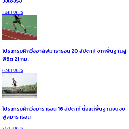
วิ่งใช้จริง
24/01/2026
โปรแกรมฝึกวิ่งฮาล์ฟมาราธอน 20 สัปดาห์ จากพื้นฐานสู่
พิชิต 21 กม.
02/01/2026
โปรแกรมฝึกวิ่งมาราธอน 16 สัปดาห์ ตั้งแต่พื้นฐานจนจบ
ฟูลมาราธอน
31/12/2025