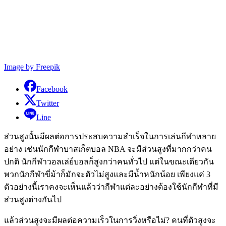
Image by
Freepik
Facebook
Twitter
Line
ส่วนสูงนั้นมีผลต่อการประสบความสำเร็จในการเล่นกีฬาหลาย
อย่าง เช่นนักกีฬาบาสเก็ตบอล NBA จะมีส่วนสูงที่มากกว่าคน
ปกติ นักกีฬาวอลเล่ย์บอลก็สูงกว่าคนทั่วไป แต่ในขณะเดียวกัน
พวกนักกีฬาขี่ม้าก็มักจะตัวไม่สูงและมีน้ำหนักน้อย เพียงแค่ 3
ตัวอย่างนี้เราคงจะเห็นแล้วว่ากีฬาแต่ละอย่างต้องใช้นักกีฬาที่มี
ส่วนสูงต่างกันไป
แล้วส่วนสูงจะมีผลต่อความเร็วในการวิ่งหรือไม่? คนที่ตัวสูงจะ