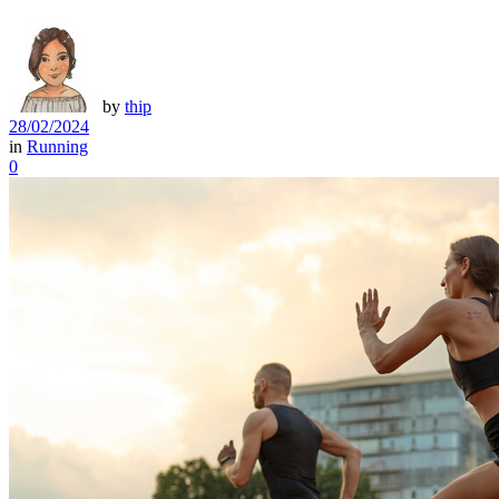
by
thip
28/02/2024
in
Running
0