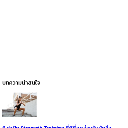
บทความน่าสนใจ
6 ท่าฝึก Strength Training ที่ดีที่สุดสำหรับนักวิ่ง