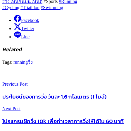
#วิ่งไหนกันปั่นไหนดี
#Sports
#Running
#Cycling
#Triathlon
#Swimming
Facebook
Twitter
Line
Related
Tags:
running
วิ่ง
Previous Post
ประโยชน์ของการวิ่ง วันละ 1.6 กิโลเมตร (1 ไมล์)
Next Post
โปรแกรมฝึกวิ่ง 10k เพื่อทำเวลาการวิ่งให้ได้ใน 60 นาที