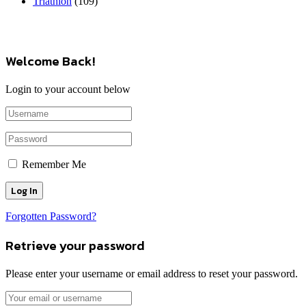
Triathlon
(109)
Welcome Back!
Login to your account below
Remember Me
Forgotten Password?
Retrieve your password
Please enter your username or email address to reset your password.