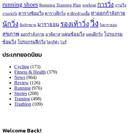
running shoes
การวิ่ง
Running Training Plan
workout
งานวิ่ง
ท่าออกกำลังกาย
ตารางซ้อมวิ่ง
ตารางฝึกวิ่ง
ท่าฝึกกล้ามเนื้อ
งานแข่งวิ่ง
วิ่ง
นักวิ่ง
รองเท้าวิ่ง
มาราธอน
ปั่นจักรยาน
วิ่งมาราธอน
สุขภาพ
แผนซ้อมวิ่ง
โปรแกรม
ออกกำลังกาย
อาดิดาส
แผนฝึกวิ่ง
ซ้อมวิ่ง
โปรแกรมฝึกวิ่ง
ไตรกีฬา
ไนกี้
ประเภทยอดนิยม
Cycling
(173)
Fitness & Health
(379)
News
(964)
Review
(126)
Running
(976)
Stories
(208)
Training
(498)
Triathlon
(109)
Welcome Back!