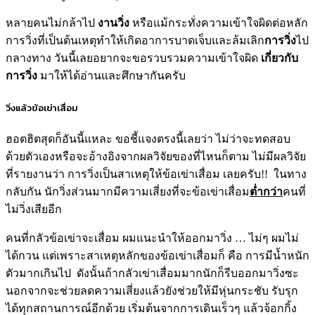
หลายคนไม่กล้าไป
งานวิ่ง
หรือแม้กระทั่งความเข้าใจผิดต่อหลัก
การวิ่งที่เป็นต้นเหตุทำให้เกิดอาการบาดเจ็บและล้มเลิก
การวิ่ง
ไป
กลางทาง
วันนี้เลยอยากจะขอรวบรวมความเข้าใจผิด
เกี่ยวกับ
การวิ่ง
มาให้ได้อ่านและศึกษากันครับ
วิ่งแล้วข้อเข่าเสื่อม
ฮอตฮิตสุดก็อันนี้แหละ ขอชี้แจงตรงนี้เลยว่า ไม่ว่าจะทดสอบ
ด้วยตัวเองหรือจะอ้างอิงจากผลวิจัยของที่ไหนก็ตาม
ไม่มีผลวิจัย
ที่รายงานว่า การ
วิ่ง
เป็นสาเหตุให้ข้อเข่าเสื่อม เลยครับ
!!
ในทาง
กลับกัน นัก
วิ่ง
ส่วนมากมีความเสี่ยงที่จะข้อเข่าเสื่อม
ต่ำกว่า
คนที่
ไม่
วิ่ง
เสียอีก
คนที่กลัวข้อเข่าจะเสื่อม ผมแนะนำให้ออกมา
วิ่ง
… ไม่ๆ ผมไม่
ได้กวน แต่เพราะสาเหตุหลักของข้อเข่าเสื่อมก็ คือ การมีน้ำหนัก
ตัวมากเกินไป ดังนั้นถ้ากลัวเข่าเสื่อมมากนักก็รีบออกมา
วิ่ง
ซะ
นอกจากจะช่วยลดความเสี่ยงแล้วยังช่วยให้มีหุ่นกระชับ รับรุก
ได้ทุกสถานการณ์อีกด้วย เริ่มต้นจากการเดินเร็วๆ แล้วจ้อกกิ้ง