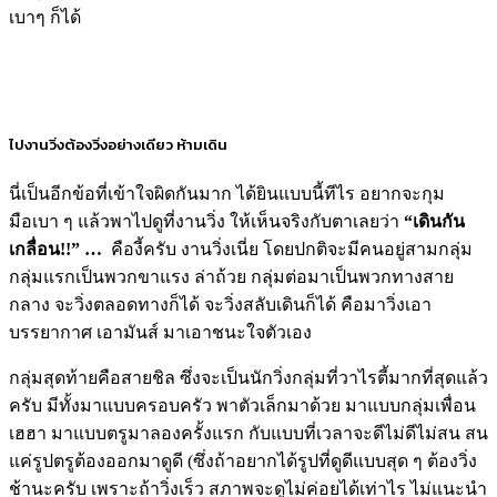
เบาๆ ก็ได้
ไปงานวิ่งต้องวิ่งอย่างเดียว ห้ามเดิน
นี่เป็นอีกข้อที่เข้าใจผิดกันมาก ได้ยินแบบนี้ทีไร อยากจะกุม
มือเบา ๆ แล้วพาไปดูที่
งานวิ่ง
ให้เห็นจริงกับตาเลยว่า
“เดินกัน
เกลื่อน
!!” …
คืองี้ครับ
งานวิ่ง
เนี่ย โดยปกติจะมีคนอยู่สามกลุ่ม
กลุ่มแรกเป็นพวกขาแรง ล่าถ้วย กลุ่มต่อมาเป็นพวกทางสาย
กลาง จะ
วิ่ง
ตลอดทางก็ได้ จะ
วิ่ง
สลับเดินก็ได้ คือมา
วิ่ง
เอา
บรรยากาศ เอามันส์ มาเอาชนะใจตัวเอง
กลุ่มสุดท้ายคือสายชิล ซึ่งจะเป็นนัก
วิ่ง
กลุ่มที่วาไรตี้มากที่สุดแล้ว
ครับ มีทั้งมาแบบครอบครัว พาตัวเล็กมาด้วย มาแบบกลุ่มเพื่อน
เฮฮา มาแบบตรูมาลองครั้งแรก กับแบบที่เวลาจะดีไม่ดีไม่สน สน
แค่รูปตรูต้องออกมาดูดี (ซึ่งถ้าอยากได้รูปที่ดูดีแบบสุด ๆ ต้อง
วิ่ง
ช้านะครับ เพราะถ้า
วิ่ง
เร็ว สภาพจะดูไม่ค่อยได้เท่าไร ไม่แนะนำ