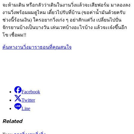
จะห้ามเดิน หรือกลัวว่าเดินใน
งานวิ่ง
แล้วจะเสียฟอร์ม มาลองลง
งานวิ่ง
พร้อมผมดูไหม เดี๋ยวไปรับที่บ้าน (ขอค่าน้ำมันด้วยครับ
ช่วงนี้ร้อนเงิน) ใครอยาก
วิ่ง
เก่ง ๆ อย่าสักแต่
วิ่ง
เปลี่ยนไป
ปั่น
จักรยาน
บ้างเป็นบางวัน เล่นเวทบ้างอะไรบ้าง แล้วจะเจ๋งขึ้นอีก
โข เชื่อผม
!!
ค้นหางานวิ่งมาราธอนที่คุณสนใจ
Facebook
Twitter
Line
Related