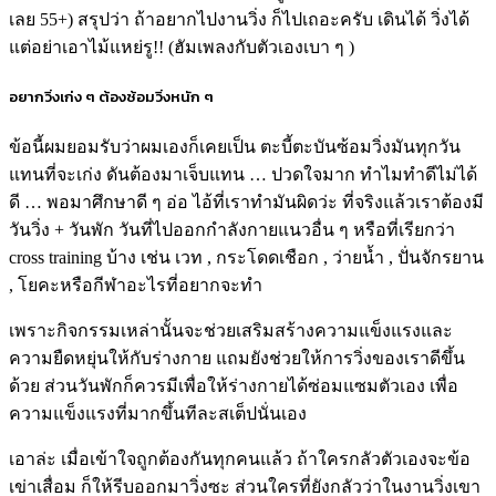
เลย
55+)
สรุปว่า ถ้าอยากไป
งานวิ่ง
ก็ไปเถอะครับ เดินได้
วิ่ง
ได้
แต่อย่าเอาไม้แหย่รู
!!
(ฮัมเพลงกับตัวเองเบา ๆ )
อยากวิ่งเก่ง ๆ ต้องซ้อมวิ่งหนัก ๆ
ข้อนี้ผมยอมรับว่าผมเองก็เคยเป็น ตะบี้ตะบันซ้อม
วิ่ง
มันทุกวัน
แทนที่จะเก่ง ดันต้องมาเจ็บแทน … ปวดใจมาก ทำไมทำดีไม่ได้
ดี … พอมาศึกษาดี ๆ อ่อ ไอ้ที่เราทำมันผิดว่ะ ที่จริงแล้วเราต้องมี
วัน
วิ่ง
+ วันพัก วันที่ไปออกกำลังกายแนวอื่น ๆ หรือที่เรียกว่า
cross training
บ้าง เช่น เวท , กระโดดเชือก , ว่ายน้ำ ,
ปั่นจักรยาน
, โยคะหรือกีฬาอะไรที่อยากจะทำ
เพราะกิจกรรมเหล่านั้นจะช่วยเสริมสร้างความแข็งแรงและ
ความยืดหยุ่นให้กับร่างกาย แถมยังช่วยให้การ
วิ่ง
ของเราดีขึ้น
ด้วย ส่วนวันพักก็ควรมีเพื่อให้ร่างกายได้ซ่อมแซมตัวเอง เพื่อ
ความแข็งแรงที่มากขึ้นทีละสเต็ปนั่นเอง
เอาล่ะ เมื่อเข้าใจถูกต้องกันทุกคนแล้ว ถ้าใครกลัวตัวเองจะข้อ
เข่าเสื่อม ก็ให้รีบออกมา
วิ่ง
ซะ ส่วนใครที่ยังกลัวว่าใน
งานวิ่ง
เขา