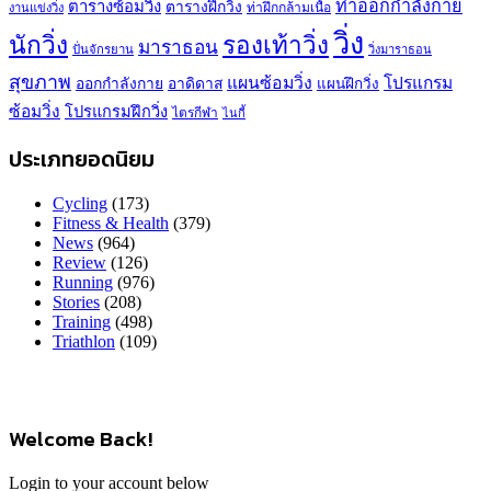
ท่าออกกำลังกาย
ตารางซ้อมวิ่ง
ตารางฝึกวิ่ง
ท่าฝึกกล้ามเนื้อ
งานแข่งวิ่ง
วิ่ง
นักวิ่ง
รองเท้าวิ่ง
มาราธอน
ปั่นจักรยาน
วิ่งมาราธอน
สุขภาพ
แผนซ้อมวิ่ง
โปรแกรม
ออกกำลังกาย
อาดิดาส
แผนฝึกวิ่ง
ซ้อมวิ่ง
โปรแกรมฝึกวิ่ง
ไตรกีฬา
ไนกี้
ประเภทยอดนิยม
Cycling
(173)
Fitness & Health
(379)
News
(964)
Review
(126)
Running
(976)
Stories
(208)
Training
(498)
Triathlon
(109)
Welcome Back!
Login to your account below