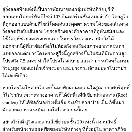
ลู่วิ่งลอยฟ้าแห่งนี้เป็นการพัฒนาของกลุ่มบริษัทภิรัชบุรี ที่
ออกแบบโดยบริษัทดีไซน์ 103 อินเตอร์เนชั่นแนล จำกัด โดยลู่วิ่ง
นี้ถูกออกแบบด้วยดีไซน์โดดเด่นสะดุดตา ความโค้งของเส้นทาง
วิ่งสอดรับกับเส้นสายโครงสร้างของตัวอาคารที่ดูทันสมัย และ
ใช้วัสดุที่ช่วยลดแรงกระแทกในการวิ่งของเหล่านักวิ่งได้
นอกจากนี้ผู้ที่มาซ้อมวิ่งก็ไม่ต้องกังวลเรื่องสภาพอากาศฝนตก
แดดออกแต่อย่างใด เพราะ
ลู่วิ่ง
นี้ถูกสร้างขึ้นในร่มที่มีเพดานสูง
โปร่งถึง 7.5 เมตร ทำให้โปร่งโล่งสบาย และสามารถวิ่งพร้อมชม
วิวมุมสูง ของแม่น้่ำเจ้าพระยา และบางกระเจ้าแบบพาโนราม่า
ได้เลยทีเดียว
หากใครไม่ใช่สายวิ่ง จะขึ้นมาพักผ่อนหย่อนใจสูดอากาศบริสุทธิ์
ก็ไม่ว่ากัน เพราะทางอาคารก็ได้จัดพื้นที่สีเขียวส่วนกลาง
(
Roof
Garden) ให้ได้ชิลกันอย่างเต็มอิ่ม จะเช้า สาย บ่าย เย็น ก็ขึ้นมา
พักสายตา หาแรงบันดาลใจได้จากบนนี้เลย
อย่างไรก็ดี ลู่วิ่งและสวนสีเขียวบนชั้น 29
แห่งนี้ สงวนสิทธิ์
สำหรับพนักงานออฟฟิศของบริษัทต่างๆ ที่ตั้งอยู่ใน อาคารภิรัช