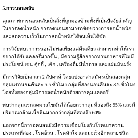
5.การนอนหลับ
คุณภาพการนอนหลับเป็นสิ่งที่ถูกมองข้ามทั้งที่เป็นปัจจัยสำคัญ
ในการลดน้ำหนัก การอดนอนสามารถขัดขวางการลดน้ำหนัก
และลดความเร็วในการลดน้ำหนักได้จนเห็นได้ชัด
การวิจัยพบว่าการนอนไม่พอเพียงแค่คืนเดียว สามารถทำให้เรา
อยากได้รับแคลอรี่มากขึ้น , มีความรู้สึกอยากทานอาหารที่ไม่มี
ประโยชน์ เช่น คุ้กกี้ , เค้ก , เครื่องดื่มมีน้ำตาล และแผ่นมันฝรั่ง
มีการวิจัยเป็นเวลา 2 สัปดาห์ โดยแบ่งอาสาสมัครเป็นสองกลุ่ม
กลุ่มแรกนอนคืนละ 5.5 ชั่วโมง กลุ่มที่สองนอนคืนละ 8.5 ชั่วโมง
โดยทั้งสองกลุ่มมีการลดน้ำหนักด้วยการคุมแคลอรี่
พบว่ากลุ่มแรกลดมวลไขมันได้น้อยกว่ากลุ่มที่สองถึง 55% และมี
ปริมาณกล้ามเนื้อลีนมากกว่ากลุ่มที่สองถึง 60%
นอกจากนี้การอดนอนยังมีความเชื่อมโยงกับโรคเบาหวาน
ประเภทที่สอง , โรคอ้วน , โรคหัวใจ และมะเร็งอีกหลายชนิด