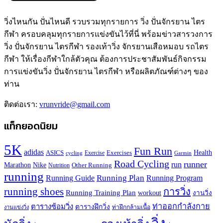
วิ่งไหนกัน ปั่นไหนดี รวบรวมทุกรายการ วิ่ง ปั่นจักรยาน ไตร
กีฬา ครอบคลุมทุกรายการแข่งขันไว้ที่นี่ พร้อมข่าวสารวงการ
วิ่ง ปั่นจักรยาน ไตรกีฬา รองเท้าวิ่ง จักรยานเสือหมอบ รถไตร
กีฬา ให้เรื่องกีฬาใกล้ตัวคุณ ต้องการประชาสัมพันธ์กิจกรรม
การแข่งขันวิ่ง ปั่นจักรยาน ไตรกีฬา หรือผลิตภัณฑ์ต่างๆ ของ
ท่าน
ติดต่อเรา:
vrunvride@gmail.com
แท็กยอดนิยม
5K
Fun Run
adidas
Health
ASICS
Exercises
Exercise
Garmin
cycling
Road Cycling
runner
run
Marathon
Nike
Other Running
Nutrition
running
Running Plan
Running Guide
Running Program
running shoes
การวิ่ง
Running Training Plan
workout
งานวิ่ง
ท่าออกกำลังกาย
ตารางซ้อมวิ่ง
ตารางฝึกวิ่ง
ท่าฝึกกล้ามเนื้อ
งานแข่งวิ่ง