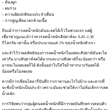
– ท้องผูก
– ผมร่วง
– ความผิดปกติของประจำเดือน
– การสูญเสียมวลกล้ามเนื้อ
ถึงแม้ว่าการลดน้ำหนักมันจะลดได้เร็วในช่วงแรก แต่ผู้
เชี่ยวชาญแนะนำว่าควรลดน้ำหนักสัปดาห์ละ 0.45–1.36
กิโลกรัม เท่านั้น หรือประมาณแค่ 1% ของน้ำหนักตัวเรา
และจำไว้ว่าผลลัพธ์ของการลดน้ำหนักในแต่ละสัปดาห์มันจะไม่
เท่ากัน บางสัปดาห์ลดได้มากและบางสัปดาห์ก็จะน้อยกว่า หรือ
อาจจะไม่ลดเลยก็ได้ ดังนั้นอย่าไปใส่ใจถ้าหากบางวันลดได้
น้อยหรือไม่ลดเลย
ควรมีการเขียนไดอารี่บันทึกว่าเราทานอะไรไปบ้าง และควรที่
จะชั่งน้ำหนักเป็นประจำ เพราะมันจะช่วยให้เราไม่ล้มเลิกการลด
น้ำหนัก
การวิจัยพบว่ากลุ่มผู้คนลดน้ำหนักที่มีการจดบันทึกตรวจสอบตัว
เองอยู่ตลอด เช่น การบันทึกชื่อเมนูอาหารและบันทึกน้ำหนัก จะ