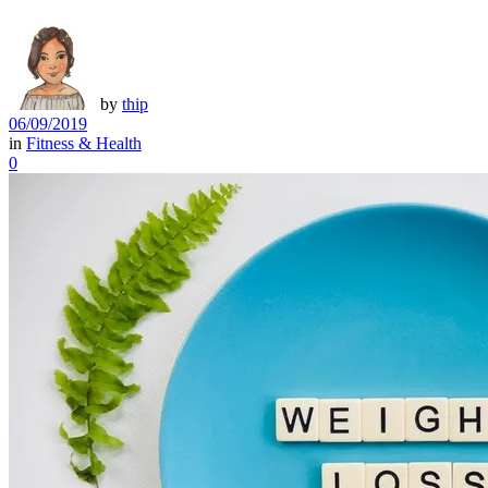
by
thip
06/09/2019
in
Fitness & Health
0