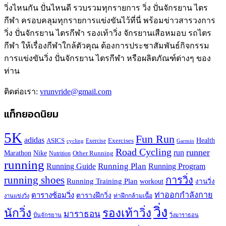
วิ่งไหนกัน ปั่นไหนดี รวบรวมทุกรายการ วิ่ง ปั่นจักรยาน ไตร
กีฬา ครอบคลุมทุกรายการแข่งขันไว้ที่นี่ พร้อมข่าวสารวงการ
วิ่ง ปั่นจักรยาน ไตรกีฬา รองเท้าวิ่ง จักรยานเสือหมอบ รถไตร
กีฬา ให้เรื่องกีฬาใกล้ตัวคุณ ต้องการประชาสัมพันธ์กิจกรรม
การแข่งขันวิ่ง ปั่นจักรยาน ไตรกีฬา หรือผลิตภัณฑ์ต่างๆ ของ
ท่าน
ติดต่อเรา:
vrunvride@gmail.com
แท็กยอดนิยม
5K
Fun Run
adidas
Health
ASICS
Exercises
Exercise
Garmin
cycling
Road Cycling
runner
run
Marathon
Nike
Other Running
Nutrition
running
Running Plan
Running Guide
Running Program
running shoes
การวิ่ง
Running Training Plan
workout
งานวิ่ง
ท่าออกกำลังกาย
ตารางซ้อมวิ่ง
ตารางฝึกวิ่ง
ท่าฝึกกล้ามเนื้อ
งานแข่งวิ่ง
วิ่ง
นักวิ่ง
รองเท้าวิ่ง
มาราธอน
ปั่นจักรยาน
วิ่งมาราธอน