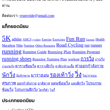
ท่าน
ติดต่อเรา:
vrunvride@gmail.com
แท็กยอดนิยม
5K
Fun Run
adidas
Health
ASICS
Exercises
Exercise
Garmin
cycling
Road Cycling
runner
run
Marathon
Nike
Other Running
Nutrition
running
Running Plan
Running Guide
Running Program
running shoes
การวิ่ง
Running Training Plan
workout
งานวิ่ง
ท่าออกกำลังกาย
ตารางซ้อมวิ่ง
ตารางฝึกวิ่ง
ท่าฝึกกล้ามเนื้อ
งานแข่งวิ่ง
วิ่ง
นักวิ่ง
รองเท้าวิ่ง
มาราธอน
ปั่นจักรยาน
วิ่งมาราธอน
สุขภาพ
แผนซ้อมวิ่ง
โปรแกรม
ออกกำลังกาย
อาดิดาส
แผนฝึกวิ่ง
ซ้อมวิ่ง
โปรแกรมฝึกวิ่ง
ไตรกีฬา
ไนกี้
ประเภทยอดนิยม