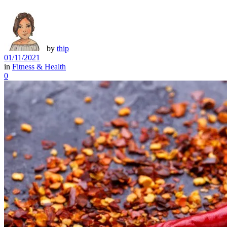
by
thip
01/11/2021
in
Fitness & Health
0