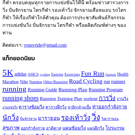
กีฬา ครอบคลุมทุกรายการแข่งขันไว้ที่นี่ พร้อมข่าวสารวงการ
วิ่ง ปั่นจักรยาน ไตรกีฬา รองเท้าวิ่ง จักรยานเสือหมอบ รถไตร
กีฬา ให้เรื่องกีฬาใกล้ตัวคุณ ต้องการประชาสัมพันธ์กิจกรรม
การแข่งขันวิ่ง ปั่นจักรยาน ไตรกีฬา หรือผลิตภัณฑ์ต่างๆ ของ
ท่าน
ติดต่อเรา:
vrunvride@gmail.com
แท็กยอดนิยม
5K
Fun Run
adidas
Health
ASICS
Exercises
Exercise
Garmin
cycling
Road Cycling
runner
run
Marathon
Nike
Other Running
Nutrition
running
Running Plan
Running Guide
Running Program
running shoes
การวิ่ง
Running Training Plan
workout
งานวิ่ง
ท่าออกกำลังกาย
ตารางซ้อมวิ่ง
ตารางฝึกวิ่ง
ท่าฝึกกล้ามเนื้อ
งานแข่งวิ่ง
วิ่ง
นักวิ่ง
รองเท้าวิ่ง
มาราธอน
ปั่นจักรยาน
วิ่งมาราธอน
สุขภาพ
แผนซ้อมวิ่ง
โปรแกรม
ออกกำลังกาย
อาดิดาส
แผนฝึกวิ่ง