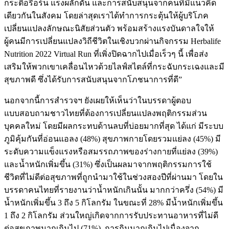
กระตือรือร้น แรงผลักดัน และการสนับสนุนจากคนที่มีแนวคิด
เดียวกันในสังคม โดยล่าสุดเราได้ทำการกระตุ้นให้ผู้บริโภค
เปลี่ยนแปลงลักษณะนิสัยส่วนตัว พร้อมสร้างแรงบันดาลใจให้
ผู้คนมีการเปลี่ยนแปลงวิถีชีวิตในเชิงบวกผ่านกิจกรรม Herbalife
Nutrition 2022 Virtual Run ที่เพิ่งปิดฉากไปเมื่อเร็วๆ นี้ เพื่อส่ง
เสริมให้พวกเขาเคลื่อนไหวด้วยไลฟ์สไตล์ที่กระฉับกระเฉงและมี
สุขภาพดี ซึ่งได้รับการสนับสนุนจากโภชนาการที่ดี”
นอกจากนี้การสำรวจฯ ยังเผยให้เห็นว่าในบรรดาผู้ตอบ
แบบสอบถามชาวไทยที่ต้องการเปลี่ยนแปลงพฤติกรรมส่วน
บุคคลใหม่ โดยมีผลกระทบด้านลบที่บ่อยมากที่สุด ได้แก่ มีระบบ
ภูมิคุ้มกันที่อ่อนแอลง (48%) สุขภาพกายโดยรวมแย่ลง (45%) มี
ระดับความแข็งแรงหรือสมรรถภาพของร่างกายที่แย่ลง (39%)
และน้ำหนักเพิ่มขึ้น (31%) ซึ่งเป็นผลมาจากพฤติกรรมการใช้
ชีวิตที่ไม่ดีต่อสุขภาพที่ถูกนำมาใช้ในช่วงสองปีที่ผ่านมา โดยใน
บรรดาคนไทยที่รายงานว่าน้ำหนักเกินนั้น มากกว่าครึ่ง (54%) มี
น้ำหนักเพิ่มขึ้น 3 ถึง 5 กิโลกรัม ในขณะที่ 28% มีน้ำหนักเพิ่มขึ้น
1 ถึง 2 กิโลกรัม ส่วนใหญ่เกิดจากการรับประทานอาหารที่ไม่ดี
ต่อสุขภาพมากเกินไป (71%), การกินมากเกินไปเนื่องจาก