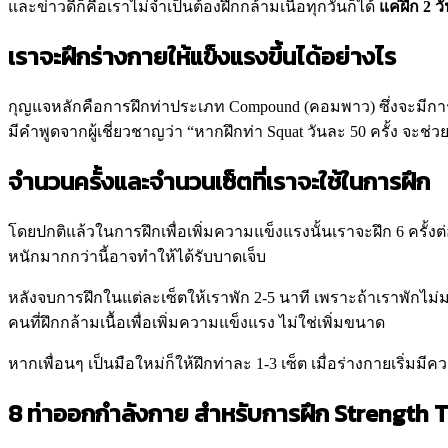
และข่าวดีก็คือเราไม่จำเป็นต้องฝึกกล้ามเนื้อทุกวันก็ได้
แค่ฝึก 2 ว
เราจะฝึกร่างกายให้แข็งแรงขึ้นได้อย่างไร
กุญแจหลักคือการฝึกท่าประเภท Compound (คอมพาว) ซึ่งจะมีการฝึกข
มีคำพูดจากผู้เชี่ยวชาญว่า “หากฝึกท่า Squat วันละ 50 ครั้ง จะช่
จำนวนครั้งและจำนวนเซ็ตที่เราจะใช้ในการฝึก
โดยปกติแล้วในการฝึกเพื่อเพิ่มความแข็งแรงนั้นเราจะฝึก 6 ครั้งต่
หนักมากกว่านี้อาจทำให้ได้รับบาดเจ็บ
หลังจบการฝึกในแต่ละเซ็ตให้เราพัก 2-5 นาที เพราะถ้าเราพักไม
คนที่ฝึกกล้ามเนื้อเพื่อเพิ่มความแข็งแรง ไม่ใช่เพิ่มขนาด
หากเพื่อนๆ เป็นมือใหม่ก็ให้ฝึกท่าละ 1-3 เซ็ต เมื่อร่างกายเริ่มมี
8 ท่าออกกำลังกาย สำหรับการฝึก Strength T