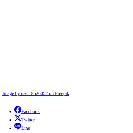
Image by user18526052 on Freepik
Facebook
Twitter
Line