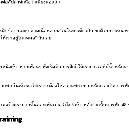
ันต่อสัปดาห์
ก็ถือว่าเพียงพอแล้ว
้อต่อและกล้ามเนื้อหลายส่วนในท่าเดียวกัน ยกตัวอย่างเช่น ท่า Squ
วยให้เราอยู่ไกลหมอ” กันเลย
อหนึ่งเซ็ต หากเพื่อนๆ พึ่งเริ่มต้นการฝึกก็ให้เรายกเวทที่มีน้ำหน
่มากพอ ในเซ็ตต่อไปเราจะต้องใช้ความพยายามหนักกว่าเดิม การพัก
ความแข็งแรงมากขึ้นค่อยเพิ่มเป็น 3 ถึง 5 เซ็ต หลังจากนั้นควรพัก 48 ช
raining