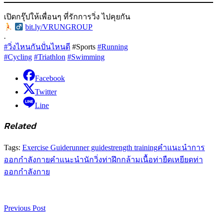
เปิดกรุ๊ปให้เพื่อนๆ ที่รักการวิ่ง ไปคุยกัน
‍
bit.ly/VRUNGROUP
.
#วิ่งไหนกันปั่นไหนดี
#Sports
#Running
#Cycling
#Triathlon
#Swimming
Facebook
Twitter
Line
Related
Tags:
Exercise Guide
runner guide
strength training
คำแนะนำการ
ออกกำลังกาย
คำแนะนำนักวิ่ง
ท่าฝึกกล้ามเนื้อ
ท่ายืดเหยียด
ท่า
ออกกำลังกาย
Previous Post