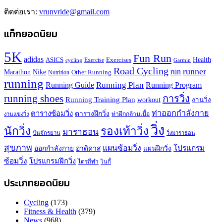
ติดต่อเรา:
vrunvride@gmail.com
แท็กยอดนิยม
5K
Fun Run
adidas
Health
ASICS
Exercises
Exercise
Garmin
cycling
Road Cycling
runner
run
Marathon
Nike
Other Running
Nutrition
running
Running Plan
Running Guide
Running Program
running shoes
การวิ่ง
Running Training Plan
workout
งานวิ่ง
ท่าออกกำลังกาย
ตารางซ้อมวิ่ง
ตารางฝึกวิ่ง
ท่าฝึกกล้ามเนื้อ
งานแข่งวิ่ง
วิ่ง
นักวิ่ง
รองเท้าวิ่ง
มาราธอน
ปั่นจักรยาน
วิ่งมาราธอน
สุขภาพ
แผนซ้อมวิ่ง
โปรแกรม
ออกกำลังกาย
อาดิดาส
แผนฝึกวิ่ง
ซ้อมวิ่ง
โปรแกรมฝึกวิ่ง
ไตรกีฬา
ไนกี้
ประเภทยอดนิยม
Cycling
(173)
Fitness & Health
(379)
News
(968)