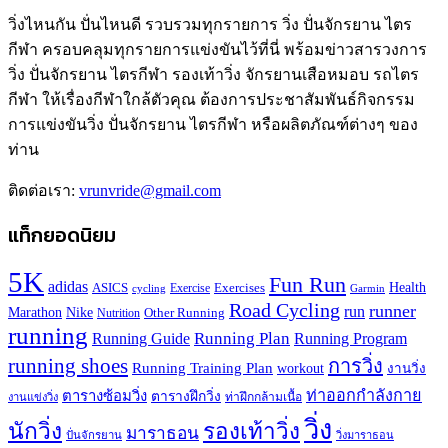
วิ่งไหนกัน ปั่นไหนดี รวบรวมทุกรายการ วิ่ง ปั่นจักรยาน ไตร
กีฬา ครอบคลุมทุกรายการแข่งขันไว้ที่นี่ พร้อมข่าวสารวงการ
วิ่ง ปั่นจักรยาน ไตรกีฬา รองเท้าวิ่ง จักรยานเสือหมอบ รถไตร
กีฬา ให้เรื่องกีฬาใกล้ตัวคุณ ต้องการประชาสัมพันธ์กิจกรรม
การแข่งขันวิ่ง ปั่นจักรยาน ไตรกีฬา หรือผลิตภัณฑ์ต่างๆ ของ
ท่าน
ติดต่อเรา:
vrunvride@gmail.com
แท็กยอดนิยม
5K
Fun Run
adidas
Health
ASICS
Exercises
Exercise
Garmin
cycling
Road Cycling
runner
run
Marathon
Nike
Other Running
Nutrition
running
Running Plan
Running Guide
Running Program
running shoes
การวิ่ง
Running Training Plan
workout
งานวิ่ง
ท่าออกกำลังกาย
ตารางซ้อมวิ่ง
ตารางฝึกวิ่ง
ท่าฝึกกล้ามเนื้อ
งานแข่งวิ่ง
วิ่ง
นักวิ่ง
รองเท้าวิ่ง
มาราธอน
ปั่นจักรยาน
วิ่งมาราธอน