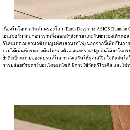
เนื่องในโอกาสวันคุ้มครองโลก (Earth Day) ทาง ASICS Running C
เอนเซอร์มากมายมาร่วมวิ่งออกกำลังกาย และรับชมรองเท้าคอลเล
กิโลเมตร ณ สวนวชิรเบญจทัศ (สวนรถไฟ) นอกจากนี้เพื่อเป็นการส
ร่วมได้เพ้นท์กระถางต้นไม้ของตัวเองและร่วมปลูกต้นไม้ลงในกระถาง 
ย้ำถึงเป้าหมายของแบรนด์ในการส่งเสริมให้ผู้คนมีจิตใจที่แจ่มใส
การปล่อยก๊าซคาร์บอนไดออกไซด์ มีการใช้วัสดุรีไซเคิล และใช้