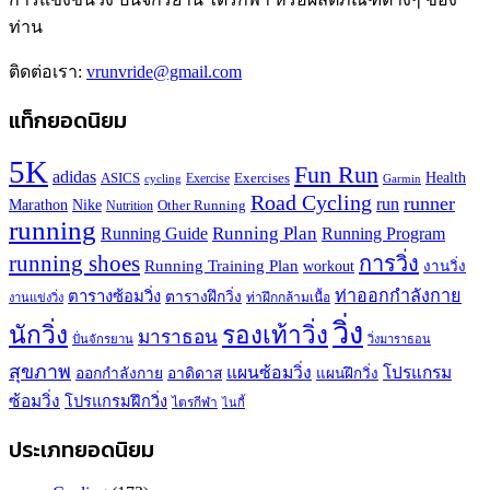
ท่าน
ติดต่อเรา:
vrunvride@gmail.com
แท็กยอดนิยม
5K
Fun Run
adidas
Health
ASICS
Exercises
Exercise
Garmin
cycling
Road Cycling
runner
run
Marathon
Nike
Other Running
Nutrition
running
Running Plan
Running Guide
Running Program
running shoes
การวิ่ง
Running Training Plan
workout
งานวิ่ง
ท่าออกกำลังกาย
ตารางซ้อมวิ่ง
ตารางฝึกวิ่ง
ท่าฝึกกล้ามเนื้อ
งานแข่งวิ่ง
วิ่ง
นักวิ่ง
รองเท้าวิ่ง
มาราธอน
ปั่นจักรยาน
วิ่งมาราธอน
สุขภาพ
แผนซ้อมวิ่ง
โปรแกรม
ออกกำลังกาย
อาดิดาส
แผนฝึกวิ่ง
ซ้อมวิ่ง
โปรแกรมฝึกวิ่ง
ไตรกีฬา
ไนกี้
ประเภทยอดนิยม