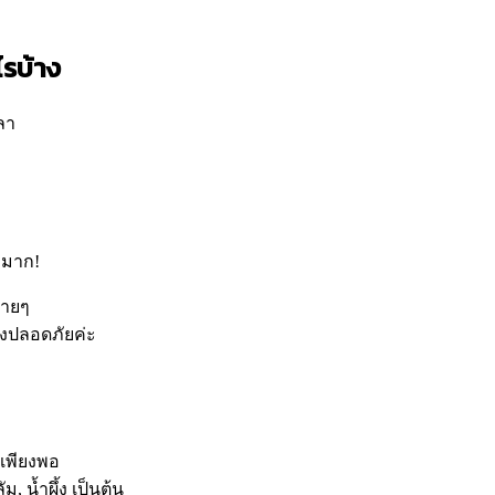
ไรบ้าง
ลา
ญมาก!
่ายๆ
างปลอดภัยค่ะ
งเพียงพอ
, น้ำผึ้ง เป็นต้น