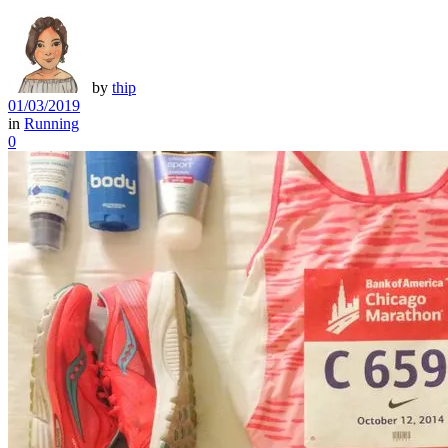
by
thip
01/03/2019
in
Running
0