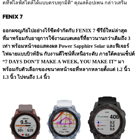
คทีฟไลฟ์สไตล์ได้แบบครบทุกมิติ” คุณสค็อปเพน กล่าวเสริม
FENIX 7
ออกผจญภัยไปอย่างไร้ขีดจำกัดกับ FENIX 7 ซีรีย์ใหม่ล่าสุด
ที่มาพร้อมกับอายุการใช้งานแบตเตอรี่ที่ยาวนานกว่าเดิมถึง 3
เท่า พร้อมหน้าจอแสดงผล Power Sapphire Solar และฟีเจอร์
ไฟฉายแบบบิวท์อิน กับงานดีไซน์ที่เหนือระดับ ภายใต้คอนเซ็ปต์
“7 DAYS DON’T MAKE A WEEK, YOU MAKE IT” มา
พร้อมกับตัวเลือกของขนาดหน้าจอที่หลากหลายตั้งแต่ 1.2 นิ้ว
1.3 นิ้ว ไปจนถึง 1.4 นิ้ว