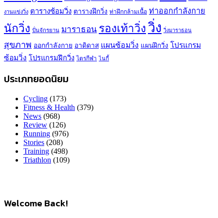
ท่าออกกำลังกาย
ตารางซ้อมวิ่ง
ตารางฝึกวิ่ง
ท่าฝึกกล้ามเนื้อ
งานแข่งวิ่ง
วิ่ง
นักวิ่ง
รองเท้าวิ่ง
มาราธอน
ปั่นจักรยาน
วิ่งมาราธอน
สุขภาพ
แผนซ้อมวิ่ง
โปรแกรม
ออกกำลังกาย
อาดิดาส
แผนฝึกวิ่ง
ซ้อมวิ่ง
โปรแกรมฝึกวิ่ง
ไตรกีฬา
ไนกี้
ประเภทยอดนิยม
Cycling
(173)
Fitness & Health
(379)
News
(968)
Review
(126)
Running
(976)
Stories
(208)
Training
(498)
Triathlon
(109)
Welcome Back!