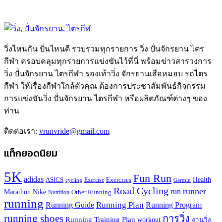
วิ่งไหนกัน ปั่นไหนดี รวบรวมทุกรายการ วิ่ง ปั่นจักรยาน ไตร
กีฬา ครอบคลุมทุกรายการแข่งขันไว้ที่นี่ พร้อมข่าวสารวงการ
วิ่ง ปั่นจักรยาน ไตรกีฬา รองเท้าวิ่ง จักรยานเสือหมอบ รถไตร
กีฬา ให้เรื่องกีฬาใกล้ตัวคุณ ต้องการประชาสัมพันธ์กิจกรรม
การแข่งขันวิ่ง ปั่นจักรยาน ไตรกีฬา หรือผลิตภัณฑ์ต่างๆ ของ
ท่าน
ติดต่อเรา:
vrunvride@gmail.com
แท็กยอดนิยม
5K
Fun Run
adidas
Health
ASICS
Exercises
Exercise
Garmin
cycling
Road Cycling
runner
run
Marathon
Nike
Other Running
Nutrition
running
Running Plan
Running Guide
Running Program
running shoes
การวิ่ง
Running Training Plan
workout
งานวิ่ง