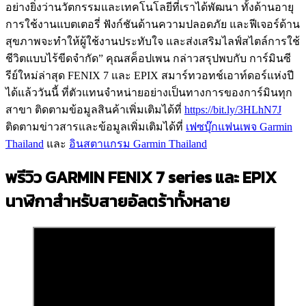
อย่างยิ่งว่านวัตกรรมและเทคโนโลยีที่เราได้พัฒนา ทั้งด้านอายุ
การใช้งานแบตเตอรี่ ฟังก์ชันด้านความปลอดภัย และฟีเจอร์ด้าน
สุขภาพจะทำให้ผู้ใช้งานประทับใจ และส่งเสริมไลฟ์สไตล์การใช้
ชีวิตแบบไร้ขีดจำกัด” คุณสค็อปเพน กล่าวสรุปพบกับ การ์มินซี
รีย์ใหม่ล่าสุด FENIX 7 และ EPIX สมาร์ทวอทช์เอาท์ดอร์แห่งปี
ได้แล้ววันนี้ ที่ตัวแทนจำหน่ายอย่างเป็นทางการของการ์มินทุก
สาขา ติดตามข้อมูลสินค้าเพิ่มเติมได้ที่
https://bit.ly/3HLhN7J
ติดตามข่าวสารและข้อมูลเพิ่มเติมได้ที่
เฟซบุ๊กแฟนเพจ Garmin
Thailand
และ
อินสตาแกรม Garmin Thailand
พรีวิว GARMIN FENIX 7 series และ EPIX
นาฬิกาสำหรับสายอัลตร้าทั้งหลาย