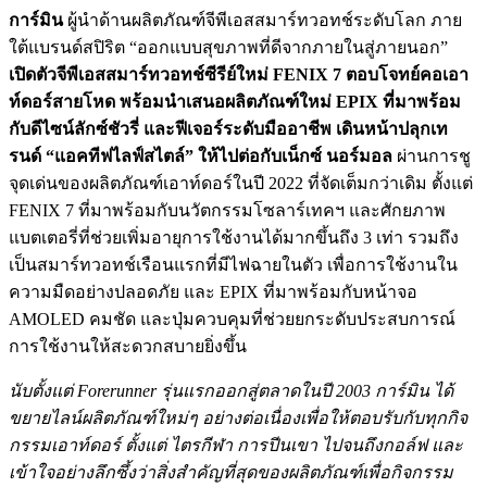
การ์มิน
ผู้นำด้านผลิตภัณฑ์จีพีเอสสมาร์ทวอทช์ระดับโลก ภาย
ใต้แบรนด์สปิริต “ออกแบบสุขภาพที่ดีจากภายในสู่ภายนอก”
เปิดตัวจีพีเอสสมาร์ทวอทช์ซีรีย์ใหม่ FENIX 7 ตอบโจทย์คอเอา
ท์ดอร์สายโหด พร้อมนำเสนอผลิตภัณฑ์ใหม่ EPIX ที่มาพร้อม
กับดีไซน์ลักซ์ชัวรี่ และฟีเจอร์ระดับมืออาชีพ เดินหน้าปลุกเท
รนด์ “แอคทีฟไลฟ์สไตล์” ให้ไปต่อกับเน็กซ์ นอร์มอล
ผ่านการชู
จุดเด่นของผลิตภัณฑ์เอาท์ดอร์ในปี 2022 ที่จัดเต็มกว่าเดิม ตั้งแต่
FENIX 7 ที่มาพร้อมกับนวัตกรรมโซลาร์เทคฯ และศักยภาพ
แบตเตอรี่ที่ช่วยเพิ่มอายุการใช้งานได้มากขึ้นถึง 3 เท่า รวมถึง
เป็นสมาร์ทวอทช์เรือนแรกที่มีไฟฉายในตัว เพื่อการใช้งานใน
ความมืดอย่างปลอดภัย และ EPIX ที่มาพร้อมกับหน้าจอ
AMOLED คมชัด และปุ่มควบคุมที่ช่วยยกระดับประสบการณ์
การใช้งานให้สะดวกสบายยิ่งขึ้น
นับตั้งแต่ Forerunner รุ่นแรกออกสู่ตลาดในปี 2003 การ์มิน ได้
ขยายไลน์ผลิตภัณฑ์ใหม่ๆ อย่างต่อเนื่องเพื่อให้ตอบรับกับทุกกิจ
กรรมเอาท์ดอร์ ตั้งแต่ ไตรกีฬา การปีนเขา ไปจนถึงกอล์ฟ และ
เข้าใจอย่างลึกซึ้งว่าสิ่งสำคัญที่สุดของผลิตภัณฑ์เพื่อกิจกรรม