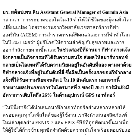
มร. สค็อปเพน ลิน Assistant General Manager of Garmin Asia
กล่าวว่า “การระบาดของโควิด-19 ทำให้วิถีชีวิตของผู้คนทั่วโลก
เปลี่ยนแปลง โดยรายงานจากวิทยาลัยเวชศาสตร์การกีฬา
อเมริกัน (ACSM) การสำรวจเทรนด์ฟิตเนสและการกีฬาทั่วโลก
ในปี 2021 เผยว่า ผู้บริโภคให้ความสำคัญกับสุขภาพและการ
ออกกำลังกายมากขึ้น และ
ในช่วงสองปีที่ผ่านมา กีฬากลางแจ้ง
ยังกลายเป็นกิจกรรมที่ได้รับความสนใจ ส่งผลให้สมาร์ทวอทช์
กลายเป็นไอเทมที่ได้รับความนิยมอยู่ในอันดับที่สอง ตามมาด้วย
กีฬากลางแจ้งที่อยู่ในอันดับที่สี่ ซึ่งถือเป็นครั้งแรกของกีฬากลาง
แจ้งที่ได้รับความนิยมจนติด 1 ใน 10 อันดับแรก นอกจากนี้
รายงานผลประกอบการในไตรมาสที่ 3 ของปี 2021 การ์มินยังมี
อัตราการเติบโตถึง 26% ในด้านอุปกรณ์ GPS เอาท์ดอร์
“ในปีนี้เราจึงได้นำเสนอนาฬิกาเอาท์ดอร์อย่างหลากหลายให้
ครอบคลุมทุกไลฟ์สไตล์ของผู้ใช้งาน เราจึงนำเสนอผลิตภัณฑ์
ใหม่ล่าสุดอย่าง FENIX
7
และ EPIX ซีรีย์ที่ถูกพัฒนาขึ้นมาเพื่อ
ให้ผู้ใช้ได้ก้าวข้ามทุกขีดจำกัดด้วยความมั่นใจ พร้อมตอบรับแอ