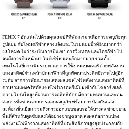
FENIX 7 อัดแน่นไปด้วยคุณสมบัติที่พัฒนามาเพื่อการผจญภัยทุก
รูปแบบ กับโหมดกีฬากลางแจ้งและในร่มแบบบิ้วท์อินมากกว่า
40 โหมด ไม่ว่าจะเป็นการปีนเขา การวิ่งเทรล และไตรกีฬา ไป
จนถึงการปีนหน้าผา วินด์เซิร์ฟ และอีกมากมาย รวมทั้ง
เทคโนโลยีการเพิ่มระยะเวลาการใช้งานแบตเตอรี่ด้วยพลังงาน
แสงอาทิตย์ผ่านหน้าปัดนาฬิกาที่ถูกพัฒนาประสิทธิภาพไปสู่อีก
ระดับ จากการพัฒนาจอแสดงผลแซฟไฟร์พลังงานแสงอาทิตย์ที่
ควบรวมแผงคริสตัลแซฟไฟร์เกรดพรีเมียมเข้ากับโซลาร์เซลล์
ความโปร่งใสสูงที่ผ่านการจดสิทธิบัตร มีความทนทานและทน
ต่อการขีดข่วนจากการออกผจญภัย พร้อมการป้องกันแสง
สะท้อนชั้นเยี่ยม รวมถึงการออกแบบขอบจอให้บางลง ช่วยขยาย
พื้นที่สำหรับดูดซับแสงได้อย่างชาญฉลาด ส่งผลต่อการแปลง
พลังงานไฟฟ้าจากแสงอาทิตย์ที่ประสิทธิภาพสูงสุดประกอบกับ