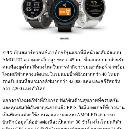
EPIX เป็นสมาร์ทวอทช์เอาท์ดอร์รุ่นแรกที่มีหน้าจอสัมผัสแบบ
AMOLED ความละเอียดสูง ขนาด 45 มม. ที่ออกแบบมาสำหรับ
คนเมืองยุคใหม่ที่หลงใหลในการทำกิจกรรมเอาท์ดอร์ มาพร้อม
โหมดกีฬากลางแจ้งและในร่มแบบบิ้วท์อินมากกว่า 40 โหมด
รองรับแผนที่สนามกอล์ฟมากกว่า 42,000 แห่ง และสกีรีสอร์ท
กว่า 2,200 แห่งทั่วโลก
นอกจากโหมดกีฬาที่อัปเกรด ฟังก์ชันด้านสุขภาพที่ครบครัน
และคุณสมบัติอันชาญฉลาดแล้ว EPIX ยังมีแบตเตอรี่ที่ยาวนาน
เป็นพิเศษแม้จะใช้งานจอแสดงผลแบบ AMOLED สามารถ
บันทึกข้อมูลได้อย่างต่อเนื่องเป็นเวลา 30 ชั่วโมงในโหมดกีฬา