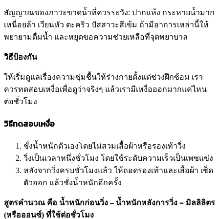
สัญญาณของภาวะขาดน้ำที่ควรระวัง: ปากแห้ง กระหายน้ำมาก
เหนื่อยล้า เวียนหัว ตะคริว ปัสสาวะสีเข้ม ถ้ามีอาการเหล่านี้ให้
พยายามดื่มน้ำ และหยุดขอความช่วยเหลือที่จุดพยาบาล
วิธีป้องกัน
ให้เริ่มดูแลเรื่องความชุ่มชื้นให้ร่างกายตั้งแต่ช่วงฝึกซ้อม เรา
ควรทดสอบเหงื่อเพื่อดูว่าจริงๆ แล้วเรามีเหงื่อออกมากแค่ไหน
ต่อชั่วโมง
วิธีทดสอบเหงื่อ
ชั่งน้ำหนักตัวเองโดยไม่สวมเสื้อผ้าหรือรองเท้าวิ่ง
วิ่งเป็นเวลาหนึ่งชั่วโมง โดยใช้ระดับความเร็วเป็นเพซแข่ง
หลังจากวิ่งครบชั่วโมงแล้ว ให้ถอดรองเท้าและเสื้อผ้า เช็ด
ตัวออก แล้วชั่งน้ำหนักอีกครั้ง
สูตรคำนวณ คือ น้ำหนักก่อนวิ่ง – น้ำหนักหลังการวิ่ง = มิลลิลิตร
(หรือออนซ์) ที่ใช้ต่อชั่วโมง