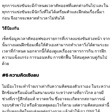
ทุกการแข่งขันจะมีกำหนดเวลาคัทออฟที่แตกต่างกันไป และใน
ทุกการแข่งขันจะมีนักวิ่งที่ไม่ได้เตรียมตัวและฝึกฝนเรื่องนี้มา
ก่อน จึงอาจจะพลาดทำเวลาไม่ทันได้
วิธีป้องกัน
เช็คข้อมูลเวลาคัทออฟของรายการที่เราลงแข่งขันล่วงหน้า จาก
นั้นวางแผนฝึกซ้อมเพื่อให้ตัวเองสามารถทำเวลาวิ่งได้ตามระยะ
เวลาที่กำหนด นอกจากนี้ก็ต้องดูแลเรื่องอาหารการกิน การฝึก
ความแข็งแกร่ง การนอนหลับ การพักฟื้น ให้สมดุลควบคู่กันไป
ด้วย
#6 ความคิดเชิงลบ
ไม่มีอะไรจะทำร้ายเราเท่ากับความคิดของตัวเราเอง ในระหว่าง
ฝึกซ้อมหรือแม้แต่ในสนามแข่ง ระหว่างทางที่ยาวไกล อาจมี
ช่วงที่เรารู้สึกท้อแท้ หวาดหวั่น ซึ่งอาจจะเกิดจากสถานการณ์
รอบๆตัวพาไป หรือด้วยเหตุผลอะไรก็ตาม แต่ความคิดลบเหล่านี้
จะบั่นทอนจิตใจจนส่งผลต่อร่างกาย แล้วทำให้เรา DNF ได้