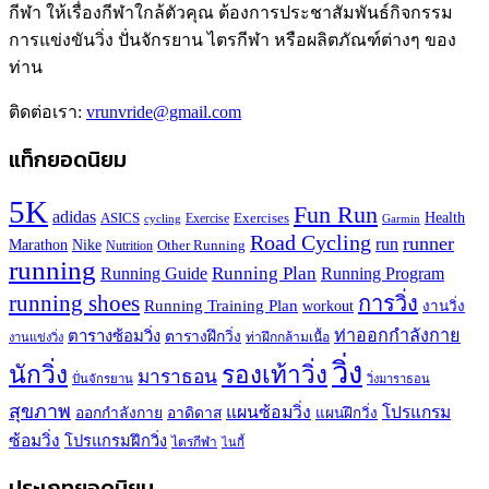
กีฬา ให้เรื่องกีฬาใกล้ตัวคุณ ต้องการประชาสัมพันธ์กิจกรรม
การแข่งขันวิ่ง ปั่นจักรยาน ไตรกีฬา หรือผลิตภัณฑ์ต่างๆ ของ
ท่าน
ติดต่อเรา:
vrunvride@gmail.com
แท็กยอดนิยม
5K
Fun Run
adidas
Health
ASICS
Exercises
Exercise
Garmin
cycling
Road Cycling
runner
run
Marathon
Nike
Other Running
Nutrition
running
Running Plan
Running Guide
Running Program
running shoes
การวิ่ง
Running Training Plan
workout
งานวิ่ง
ท่าออกกำลังกาย
ตารางซ้อมวิ่ง
ตารางฝึกวิ่ง
ท่าฝึกกล้ามเนื้อ
งานแข่งวิ่ง
วิ่ง
นักวิ่ง
รองเท้าวิ่ง
มาราธอน
ปั่นจักรยาน
วิ่งมาราธอน
สุขภาพ
แผนซ้อมวิ่ง
โปรแกรม
ออกกำลังกาย
อาดิดาส
แผนฝึกวิ่ง
ซ้อมวิ่ง
โปรแกรมฝึกวิ่ง
ไตรกีฬา
ไนกี้
ประเภทยอดนิยม