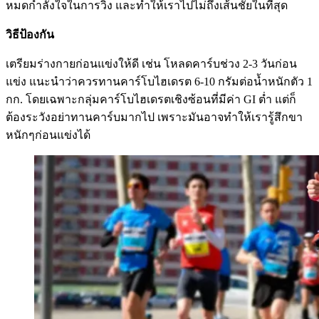
หมดกำลังใจในการวิ่ง และทำให้เราไปไม่ถึงเส้นชัยในที่สุด
วิธีป้องกัน
เตรียมร่างกายก่อนแข่งให้ดี เช่น โหลดคาร์บช่วง 2-3 วันก่อน
แข่ง แนะนำว่าควรทานคาร์โบไฮเดรต 6-10 กรัมต่อน้ำหนักตัว 1
กก. โดยเฉพาะกลุ่มคาร์โบไฮเดรตเชิงซ้อนที่มีค่า GI ต่ำ แต่ก็
ต้องระวังอย่าทานคาร์บมากไป เพราะมันอาจทำให้เรารู้สึกขา
หนักๆก่อนแข่งได้