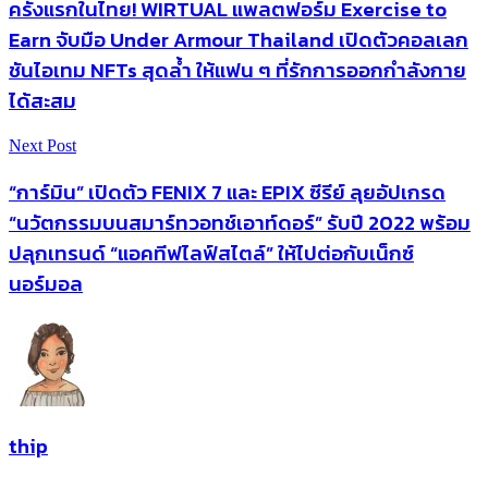
ครั้งแรกในไทย! WIRTUAL แพลตฟอร์ม Exercise to
Earn จับมือ Under Armour Thailand เปิดตัวคอลเลก
ชันไอเทม NFTs สุดล้ำ ให้แฟน ๆ ที่รักการออกกำลังกาย
ได้สะสม
Next Post
“การ์มิน” เปิดตัว FENIX 7 และ EPIX ซีรีย์ ลุยอัปเกรด
“นวัตกรรมบนสมาร์ทวอทช์เอาท์ดอร์” รับปี 2022 พร้อม
ปลุกเทรนด์ “แอคทีฟไลฟ์สไตล์” ให้ไปต่อกับเน็กซ์
นอร์มอล
thip