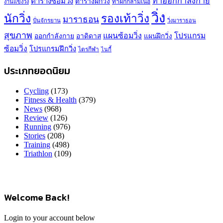
ท่าออกกำลังกาย
ตารางซ้อมวิ่ง
ตารางฝึกวิ่ง
ท่าฝึกกล้ามเนื้อ
งานแข่งวิ่ง
วิ่ง
นักวิ่ง
รองเท้าวิ่ง
มาราธอน
ปั่นจักรยาน
วิ่งมาราธอน
สุขภาพ
แผนซ้อมวิ่ง
โปรแกรม
ออกกำลังกาย
อาดิดาส
แผนฝึกวิ่ง
ซ้อมวิ่ง
โปรแกรมฝึกวิ่ง
ไตรกีฬา
ไนกี้
ประเภทยอดนิยม
Cycling
(173)
Fitness & Health
(379)
News
(968)
Review
(126)
Running
(976)
Stories
(208)
Training
(498)
Triathlon
(109)
Welcome Back!
Login to your account below