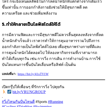
ไหร่ ก็จะยิ่งเห็นผลลัพธ์ในการลดน้ำหนักที่แตกต่างจากเดิมเร็ว
ขึ้นเท่านั้น การออกกำลังกายยังช่วยให้มีสุขภาพดี ลด
ความเครียด และช่วยเพิ่มพลังงาน
5. ทำให้กลายเป็นไลฟ์สไตล์ให้ได้
การมีความฟิตและการมีสุขภาพดีไม่ควรสิ้นสุดลงหลังจากที่ลด
น้ำหนักสำเร็จแล้ว เราควรทำให้การคุมอาหารรวมไปถึงการ
ออกกำลังกายเป็นไลฟ์สไตล์ไปเลย เพื่อสุขภาพร่างกายที่ดีและ
การคุมน้ำหนักได้ตลอดไป ให้ลองหากิจกรรมที่เราสามารถ
ทำได้เกือบทุกวัน เช่น การวิ่ง การเดิน การทำงานบ้าน การใช้
บันไดแทนการขึ้นบันไดเลื่อนหรือลิฟท์ เป็นต้น
แหล่งที่มา
:
https://bit.ly/41xTV1W
เปิดกรุ๊ปให้เพื่อนๆ ที่รักการวิ่ง ไปคุยกัน
‍
bit.ly/VRUNGROUP
.
#วิ่งไหนกันปั่นไหนดี
#Sports
#Running
#Cycling
#Triathlon
#Swimming