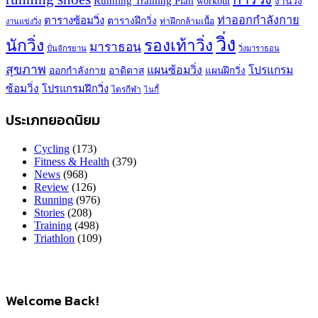
Running Training Plan
workout
งานวิ่ง
ท่าออกกำลังกาย
ตารางซ้อมวิ่ง
ตารางฝึกวิ่ง
ท่าฝึกกล้ามเนื้อ
งานแข่งวิ่ง
วิ่ง
นักวิ่ง
รองเท้าวิ่ง
มาราธอน
ปั่นจักรยาน
วิ่งมาราธอน
สุขภาพ
แผนซ้อมวิ่ง
โปรแกรม
ออกกำลังกาย
อาดิดาส
แผนฝึกวิ่ง
ซ้อมวิ่ง
โปรแกรมฝึกวิ่ง
ไตรกีฬา
ไนกี้
ประเภทยอดนิยม
Cycling
(173)
Fitness & Health
(379)
News
(968)
Review
(126)
Running
(976)
Stories
(208)
Training
(498)
Triathlon
(109)
Welcome Back!