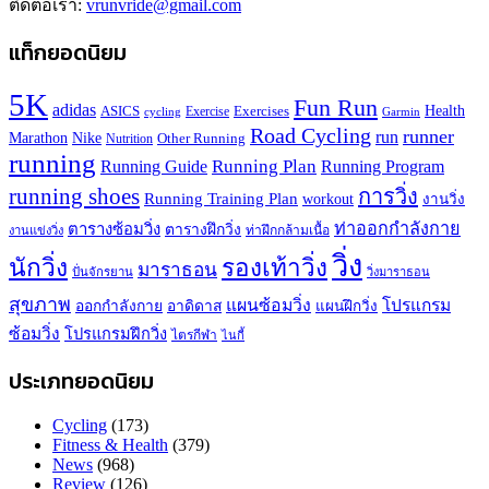
ติดต่อเรา:
vrunvride@gmail.com
แท็กยอดนิยม
5K
Fun Run
adidas
Health
ASICS
Exercises
Exercise
Garmin
cycling
Road Cycling
runner
run
Marathon
Nike
Other Running
Nutrition
running
Running Plan
Running Guide
Running Program
running shoes
การวิ่ง
Running Training Plan
workout
งานวิ่ง
ท่าออกกำลังกาย
ตารางซ้อมวิ่ง
ตารางฝึกวิ่ง
ท่าฝึกกล้ามเนื้อ
งานแข่งวิ่ง
วิ่ง
นักวิ่ง
รองเท้าวิ่ง
มาราธอน
ปั่นจักรยาน
วิ่งมาราธอน
สุขภาพ
แผนซ้อมวิ่ง
โปรแกรม
ออกกำลังกาย
อาดิดาส
แผนฝึกวิ่ง
ซ้อมวิ่ง
โปรแกรมฝึกวิ่ง
ไตรกีฬา
ไนกี้
ประเภทยอดนิยม
Cycling
(173)
Fitness & Health
(379)
News
(968)
Review
(126)