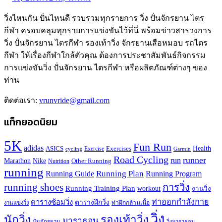
วิ่งไหนกัน ปั่นไหนดี รวบรวมทุกรายการ วิ่ง ปั่นจักรยาน ไตร
กีฬา ครอบคลุมทุกรายการแข่งขันไว้ที่นี่ พร้อมข่าวสารวงการ
วิ่ง ปั่นจักรยาน ไตรกีฬา รองเท้าวิ่ง จักรยานเสือหมอบ รถไตร
กีฬา ให้เรื่องกีฬาใกล้ตัวคุณ ต้องการประชาสัมพันธ์กิจกรรม
การแข่งขันวิ่ง ปั่นจักรยาน ไตรกีฬา หรือผลิตภัณฑ์ต่างๆ ของ
ท่าน
ติดต่อเรา:
vrunvride@gmail.com
แท็กยอดนิยม
5K
Fun Run
adidas
Health
ASICS
Exercises
Exercise
Garmin
cycling
Road Cycling
runner
run
Marathon
Nike
Other Running
Nutrition
running
Running Plan
Running Guide
Running Program
running shoes
การวิ่ง
Running Training Plan
workout
งานวิ่ง
ท่าออกกำลังกาย
ตารางซ้อมวิ่ง
ตารางฝึกวิ่ง
ท่าฝึกกล้ามเนื้อ
งานแข่งวิ่ง
วิ่ง
นักวิ่ง
รองเท้าวิ่ง
มาราธอน
ปั่นจักรยาน
วิ่งมาราธอน