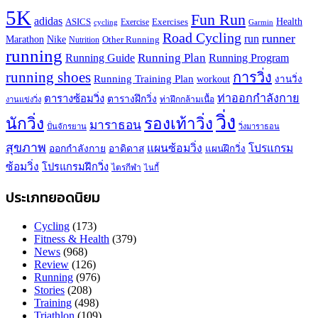
5K
Fun Run
adidas
Health
ASICS
Exercises
Exercise
Garmin
cycling
Road Cycling
runner
run
Marathon
Nike
Other Running
Nutrition
running
Running Plan
Running Guide
Running Program
running shoes
การวิ่ง
Running Training Plan
workout
งานวิ่ง
ท่าออกกำลังกาย
ตารางซ้อมวิ่ง
ตารางฝึกวิ่ง
ท่าฝึกกล้ามเนื้อ
งานแข่งวิ่ง
วิ่ง
นักวิ่ง
รองเท้าวิ่ง
มาราธอน
ปั่นจักรยาน
วิ่งมาราธอน
สุขภาพ
แผนซ้อมวิ่ง
โปรแกรม
ออกกำลังกาย
อาดิดาส
แผนฝึกวิ่ง
ซ้อมวิ่ง
โปรแกรมฝึกวิ่ง
ไตรกีฬา
ไนกี้
ประเภทยอดนิยม
Cycling
(173)
Fitness & Health
(379)
News
(968)
Review
(126)
Running
(976)
Stories
(208)
Training
(498)
Triathlon
(109)