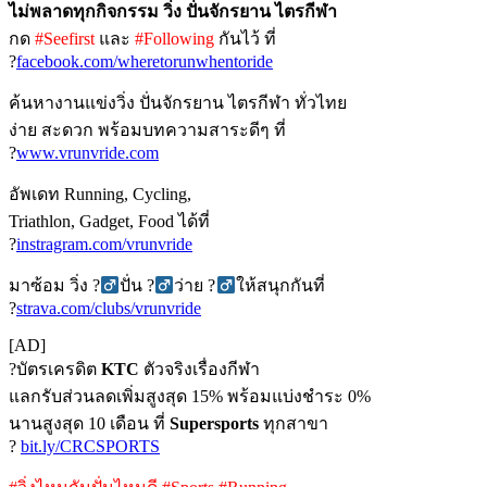
ไม่พลาดทุกกิจกรรม วิ่ง ปั่นจักรยาน ไตรกีฬา
กด
#Seefirst
และ
#Following
กันไว้ ที่
?
facebook.com/wheretorunwhentoride
ค้นหางานแข่งวิ่ง ปั่นจักรยาน ไตรกีฬา ทั่วไทย
ง่าย สะดวก พร้อมบทความสาระดีๆ ที่
?
www.vrunvride.com
อัพเดท Running, Cycling,
Triathlon, Gadget, Food ได้ที่
?
instragram.com/vrunvride
มาซ้อม วิ่ง ?‍
ปั่น ?‍
ว่าย ?‍
ให้สนุกกันที่
?
strava.com/clubs/vrunvride
[AD]
?บัตรเครดิต
KTC
ตัวจริงเรื่องกีฬา
แลกรับส่วนลดเพิ่มสูงสุด 15% พร้อมแบ่งชำระ 0%
นานสูงสุด 10 เดือน ที่
Supersports
ทุกสาขา
?
bit.ly/CRCSPORTS