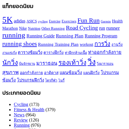
แท็กยอดนิยม
5K
Fun Run
adidas
Health
ASICS
Exercises
Exercise
Garmin
cycling
Road Cycling
runner
run
Marathon
Nike
Other Running
Nutrition
running
Running Plan
Running Guide
Running Program
running shoes
การวิ่ง
Running Training Plan
workout
งานวิ่ง
ท่าออกกำลังกาย
ตารางซ้อมวิ่ง
ตารางฝึกวิ่ง
ท่าฝึกกล้ามเนื้อ
งานแข่งวิ่ง
วิ่ง
นักวิ่ง
รองเท้าวิ่ง
มาราธอน
ปั่นจักรยาน
วิ่งมาราธอน
สุขภาพ
แผนซ้อมวิ่ง
โปรแกรม
ออกกำลังกาย
อาดิดาส
แผนฝึกวิ่ง
ซ้อมวิ่ง
โปรแกรมฝึกวิ่ง
ไตรกีฬา
ไนกี้
ประเภทยอดนิยม
Cycling
(173)
Fitness & Health
(379)
News
(964)
Review
(126)
Running
(976)