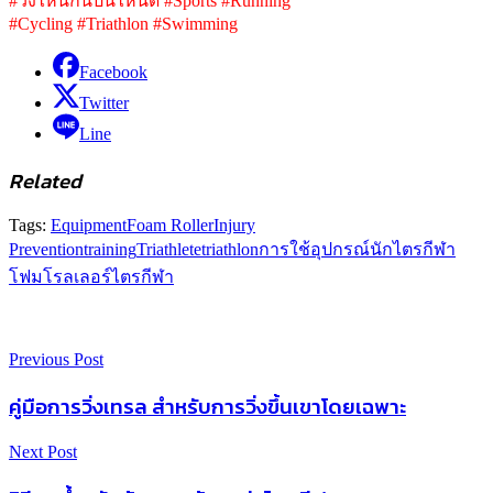
#วิ่งไหนกันปั่นไหนดี #Sports #Running
#Cycling #Triathlon #Swimming
Facebook
Twitter
Line
Related
Tags:
Equipment
Foam Roller
Injury
Prevention
training
Triathlete
triathlon
การใช้อุปกรณ์
นักไตรกีฬา
โฟมโรลเลอร์
ไตรกีฬา
Previous Post
คู่มือการวิ่งเทรล สำหรับการวิ่งขึ้นเขาโดยเฉพาะ
Next Post