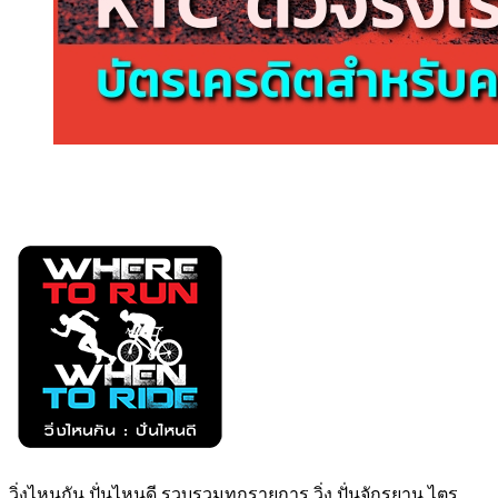
วิ่งไหนกัน ปั่นไหนดี รวบรวมทุกรายการ วิ่ง ปั่นจักรยาน ไตร