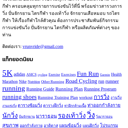
กีฬา ครอบคลุมทุกรายการแข่งขันไว้ที่นี่ พร้อมข่าวสารวงการ
วิ่ง ปั่นจักรยาน ไตรกีฬา รองเท้าวิ่ง จักรยานเสือหมอบ รถไตร
กีฬา ให้เรื่องกีฬาใกล้ตัวคุณ ต้องการประชาสัมพันธ์กิจกรรม
การแข่งขันวิ่ง ปั่นจักรยาน ไตรกีฬา หรือผลิตภัณฑ์ต่างๆ ของ
ท่าน
ติดต่อเรา:
vrunvride@gmail.com
แท็กยอดนิยม
5K
Fun Run
adidas
Health
ASICS
Exercises
Exercise
Garmin
cycling
Road Cycling
runner
run
Marathon
Nike
Other Running
Nutrition
running
Running Plan
Running Guide
Running Program
running shoes
การวิ่ง
Running Training Plan
workout
งานวิ่ง
ท่าออกกำลังกาย
ตารางซ้อมวิ่ง
ตารางฝึกวิ่ง
ท่าฝึกกล้ามเนื้อ
งานแข่งวิ่ง
วิ่ง
นักวิ่ง
รองเท้าวิ่ง
มาราธอน
ปั่นจักรยาน
วิ่งมาราธอน
สุขภาพ
แผนซ้อมวิ่ง
โปรแกรม
ออกกำลังกาย
อาดิดาส
แผนฝึกวิ่ง