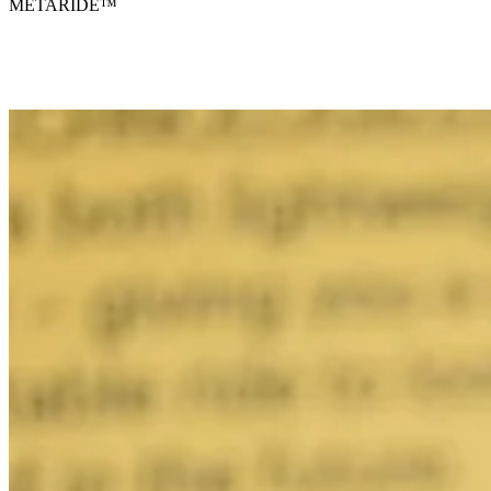
METARIDE™