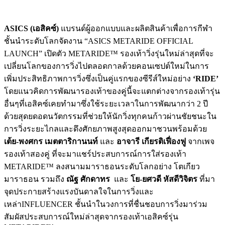
ASICS (เอสิคซ์)
แบรนด์ผู้ออกแบบและผลิตสินค้าเพื่อการกีฬา
ชั้นนำระดับโลกจัดงาน “ASICS METARIDE OFFICIAL
LAUNCH” เปิดตัว METARIDE™ รองเท้าวิ่งรุ่นใหม่ล่าสุดที่จะ
เปลี่ยนโลกของการวิ่งไปตลอดกาลด้วยคอนเซปต์ใหม่ในการ
เพิ่มประสิทธิภาพการวิ่งซึ่งเป็นคู่แรกของซีรีส์ใหม่อย่าง
‘RIDE’
โดยแนวคิดการพัฒนารองเท้าของคู่นี้จะแตกต่างจากรองเท้ารุ่น
อื่นๆที่เอสิคซ์เคยทำมาซึ่งใช้ระยะเวลาในการพัฒนากว่า 2 ปี
ด้วยสุดยดอดนวัตกรรมที่ช่วยให้นักวิ่งทุกคนก้าวผ่านชัยชนะใน
การวิ่งระยะไกลและดึงศักยภาพสูงสุดออกมาชวนพร้อมด้วย
เต้ย-พงศกร เมตตาริกานนท์
และ
อาจารี เกียรติเฟื่องฟู
จากเพจ
รองเท้าสองคู่ ที่จะมาแชร์ประสบการณ์การใส่รองเท้า
METARIDE™ ลงสนามมาราธอนระดับโลกอย่าง โตเกียว
มาราธอน รวมถึง
ณัฐ ศักดาทร
และ
โย-ยศวดี หัสดีวิจิตร
ที่มา
จุดประกายสร้างแรงบันดาลใจในการวิ่งและ
เหล่าINFLUENCER ชั้นนำในวงการที่ชื่นชอบการวิ่งมาร่วม
สัมผัสประสบการณ์ใหม่ล่าสุดจากรองเท้าเอสิคซ์รุ่น