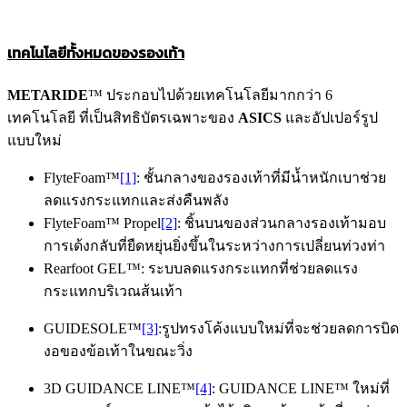
เทคโนโลยีทั้งหมดของรองเท้า
METARIDE
™ ประกอบไปด้วยเทคโนโลยีมากกว่า 6
เทคโนโลยี ที่เป็นสิทธิบัตรเฉพาะของ
ASICS
และอัปเปอร์รูป
แบบใหม่
FlyteFoam™
[1]
: ชั้นกลางของรองเท้าที่มีน้ำหนักเบาช่วย
ลดแรงกระแทกและส่งคืนพลัง
FlyteFoam™ Propel
[2]
: ชิ้นบนของส่วนกลางรองเท้ามอบ
การเด้งกลับที่ยืดหยุ่นยิ่งขึ้นในระหว่างการเปลี่ยนท่วงท่า
Rearfoot GEL™: ระบบลดแรงกระแทกที่ช่วยลดแรง
กระแทกบริเวณส้นเท้า
GUIDESOLE™
[3]
:รูปทรงโค้งแบบใหม่ที่จะช่วยลดการบิด
งอของข้อเท้าในขณะวิ่ง
3D GUIDANCE LINE™
[4]
: GUIDANCE LINE™ ใหม่ที่