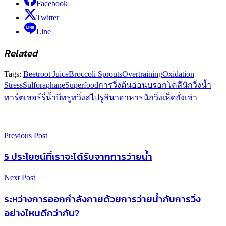
Facebook
Twitter
Line
Related
Tags:
Beetroot Juice
Broccoli Sprouts
Overtraining
Oxidation
Stress
Sulforaphane
Superfood
การวิ่ง
ต้นอ่อนบรอกโคลี
นักวิ่ง
น้ำ
ทาร์ตเชอร์รี่
น้ำบีทรูท
วิ่ง
สไปรูลินา
อาหารนักวิ่ง
เห็ดถั่งเช่า
Previous Post
5 ประโยชน์ที่เราจะได้รับจากการว่ายน้ำ
Next Post
ระหว่างการออกกำลังกายด้วยการว่ายน้ำกับการวิ่ง
อย่างไหนดีกว่ากัน?