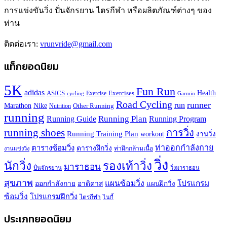
การแข่งขันวิ่ง ปั่นจักรยาน ไตรกีฬา หรือผลิตภัณฑ์ต่างๆ ของ
ท่าน
ติดต่อเรา:
vrunvride@gmail.com
แท็กยอดนิยม
5K
Fun Run
adidas
Health
ASICS
Exercises
Exercise
Garmin
cycling
Road Cycling
runner
run
Marathon
Nike
Other Running
Nutrition
running
Running Plan
Running Guide
Running Program
running shoes
การวิ่ง
Running Training Plan
workout
งานวิ่ง
ท่าออกกำลังกาย
ตารางซ้อมวิ่ง
ตารางฝึกวิ่ง
ท่าฝึกกล้ามเนื้อ
งานแข่งวิ่ง
วิ่ง
นักวิ่ง
รองเท้าวิ่ง
มาราธอน
ปั่นจักรยาน
วิ่งมาราธอน
สุขภาพ
แผนซ้อมวิ่ง
โปรแกรม
ออกกำลังกาย
อาดิดาส
แผนฝึกวิ่ง
ซ้อมวิ่ง
โปรแกรมฝึกวิ่ง
ไตรกีฬา
ไนกี้
ประเภทยอดนิยม