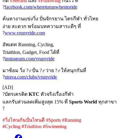
กด
#Seefirst
และ
#Following
กันไว้ ที่
?
facebook.com/wheretorunwhentoride
ค้นหางานแข่งวิ่ง ปั่นจักรยาน ไตรกีฬา ทั่วไทย
ง่าย สะดวก พร้อมบทความสาระดีๆ ที่
?
www.vrunvride.com
อัพเดท Running, Cycling,
Triathlon, Gadget, Food ได้ที่
?
instragram.com/vrunvride
มาซ้อม วิ่ง ?‍♂ปั่น ?‍♂ว่าย ?‍♂ให้สนุกกันที่
?
strava.com/clubs/vrunvride
[AD]
?บัตรเครดิต
KTC
ตัวจริงเรื่องกีฬา
แลกรับส่วนลดเพิ่มสูงสุด 15% ที่
Sports World
ทุกสาขา
?
#วิ่งไหนกันปั่นไหนดี #Sports #Running
#Cycling #Triathlon #Swimming