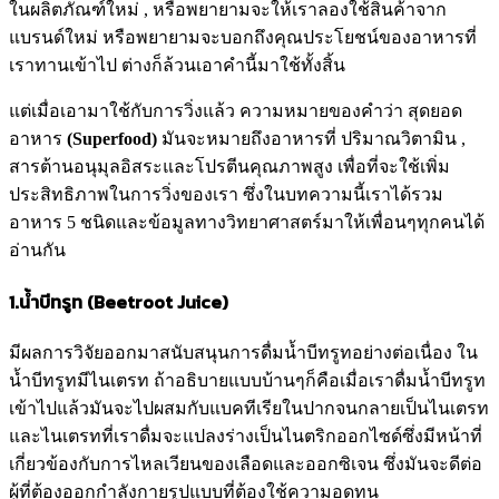
ในผลิตภัณฑ์ใหม่ , หรือพยายามจะให้เราลองใช้สินค้าจาก
แบรนด์ใหม่ หรือพยายามจะบอกถึงคุณประโยชน์ของอาหารที่
เราทานเข้าไป ต่างก็ล้วนเอาคำนี้มาใช้ทั้งสิ้น
แต่เมื่อเอามาใช้กับการวิ่งแล้ว ความหมายของคำว่า สุดยอด
อาหาร
(Superfood)
มันจะหมายถึงอาหารที่ ปริมาณวิตามิน ,
สารต้านอนุมุลอิสระและโปรตีนคุณภาพสูง เพื่อที่จะใช้เพิ่ม
ประสิทธิภาพในการวิ่งของเรา ซึ่งในบทความนี้เราได้รวม
อาหาร 5 ชนิดและข้อมูลทางวิทยาศาสตร์มาให้เพื่อนๆทุกคนได้
อ่านกัน
1.น้ำ
บีทรูท (
Beetroot Juice
)
มีผลการวิจัยออกมาสนับสนุนการดื่มน้ำบีทรูทอย่างต่อเนื่อง ใน
น้ำบีทรูทมีไนเตรท ถ้าอธิบายแบบบ้านๆก็คือเมื่อเราดื่มน้ำบีทรูท
เข้าไปแล้วมันจะไปผสมกับแบคทีเรียในปากจนกลายเป็นไนเตรท
และไนเตรทที่เราดื่มจะแปลงร่างเป็นไนตริกออกไซด์ซึ่งมีหน้าที่
เกี่ยวข้องกับการไหลเวียนของเลือดและออกซิเจน ซึ่งมันจะดีต่อ
ผู้ที่ต้องออกกำลังกายรูปแบบที่ต้องใช้ความอดทน