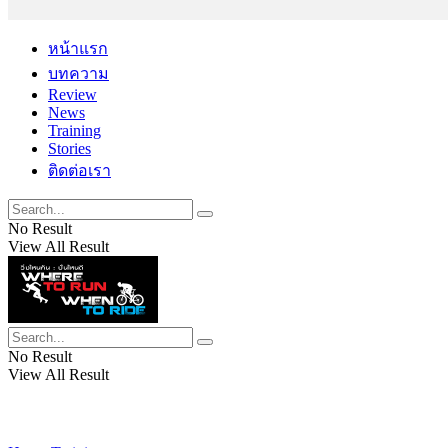
หน้าแรก
บทความ
Review
News
Training
Stories
ติดต่อเรา
No Result
View All Result
No Result
View All Result