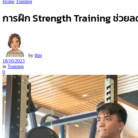
Home
Training
การฝึก Strength Training ช่วยล
by
thip
18/10/2023
in
Training
0