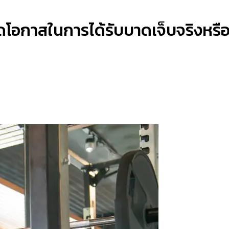
ดโอกาสในการได้รับบาดเจ็บจริงหรื