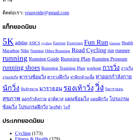
ติดต่อเรา:
vrunvride@gmail.com
แท็กยอดนิยม
5K
Fun Run
adidas
Health
ASICS
Exercises
Exercise
Garmin
cycling
Road Cycling
runner
run
Marathon
Nike
Other Running
Nutrition
running
Running Plan
Running Guide
Running Program
running shoes
การวิ่ง
Running Training Plan
workout
งานวิ่ง
ท่าออกกำลังกาย
ตารางซ้อมวิ่ง
ตารางฝึกวิ่ง
ท่าฝึกกล้ามเนื้อ
งานแข่งวิ่ง
วิ่ง
นักวิ่ง
รองเท้าวิ่ง
มาราธอน
ปั่นจักรยาน
วิ่งมาราธอน
สุขภาพ
แผนซ้อมวิ่ง
โปรแกรม
ออกกำลังกาย
อาดิดาส
แผนฝึกวิ่ง
ซ้อมวิ่ง
โปรแกรมฝึกวิ่ง
ไตรกีฬา
ไนกี้
ประเภทยอดนิยม
Cycling
(173)
Fitness & Health
(379)