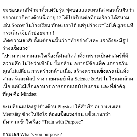
ผมชอบเล่นกีฬามาตั้งแต่วัยรุ่น ฟุตบอลและเทนนิส ตอนนั้นฝันว่า
อยากเอาดีทางด้านนี้ อายุ 12 ได้ไปเรียนต่อที่อเมริกา ได้สนาม
เล่น Soccer ในโรงเรียน ทักษะเราได้ แต่รูปร่างเราไม่ได้ ถูกชนที
กระเด็น เจ็บตัวบ่อยมาก !
เกิดความสงสัยตั้งแต่ตอนนั้นว่า “ทำอย่างไรละ..เราถึงจะมีรูป
ร่าง
แข็งแรง
”
ไปๆ มาๆ ความสนใจเรื่องนี้มันเกิดดำดิ่ง เพราะเป็นศาสตร์ที่มี
ความลึก ไม่ใช่ว่าเข้ายิม ปั้มกล้าม อยากมีซิกแพ็ค แต่การกิน
คุณไม่เปลี่ยน การสร้างกล้ามเนื้อ, สร้างความ
แข็งแรง
เป็นทั้ง
ศาสตร์และศิลป์ ร่างกายมนุษย์ คือ Science & Art ไม่ใช่แค่กล้าม
เนื้อ แต่ยังมีเรื่องอาหาร การออกแบบโปรแกรม และที่สำคัญ
ที่สุด คือ Mindset
จะเปลี่ยนแปลงรูปร่างด้าน Physical ให้สำเร็จ อย่างแรงเลย
Mentality ข้างในจิตใจ ต้อง
แข็งแรง
ก่อน แข็งแรงกว่า
มีความเข้าใจเรื่อง “Train with Purpose”
ถามเลย What’s you purpose ?