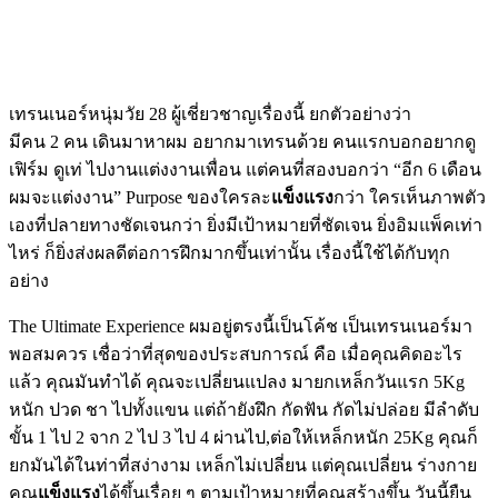
เทรนเนอร์หนุ่มวัย 28 ผู้เชี่ยวชาญเรื่องนี้ ยกตัวอย่างว่า
มีคน 2 คน เดินมาหาผม อยากมาเทรนด้วย คนแรกบอกอยากดู
เฟิร์ม ดูเท่ ไปงานแต่งงานเพื่อน แต่คนที่สองบอกว่า “อีก 6 เดือน
ผมจะแต่งงาน” Purpose ของใครละ
แข็งแรง
กว่า ใครเห็นภาพตัว
เองที่ปลายทางชัดเจนกว่า ยิ่งมีเป้าหมายที่ชัดเจน ยิ่งอิมแพ็คเท่า
ไหร่ ก็ยิ่งส่งผลดีต่อการฝึกมากขึ้นเท่านั้น เรื่องนี้ใช้ได้กับทุก
อย่าง
The Ultimate Experience ผมอยู่ตรงนี้เป็นโค้ช เป็นเทรนเนอร์มา
พอสมควร เชื่อว่าที่สุดของประสบการณ์ คือ เมื่อคุณคิดอะไร
แล้ว คุณมันทำได้ คุณจะเปลี่ยนแปลง มายกเหล็กวันแรก 5Kg
หนัก ปวด ชา ไปทั้งแขน แต่ถ้ายังฝึก กัดฟัน กัดไม่ปล่อย มีลำดับ
ขั้น 1 ไป 2 จาก 2 ไป 3 ไป 4 ผ่านไป,ต่อให้เหล็กหนัก 25Kg คุณก็
ยกมันได้ในท่าที่สง่างาม เหล็กไม่เปลี่ยน แต่คุณเปลี่ยน ร่างกาย
คุณ
แข็งแรง
ได้ขึ้นเรื่อย ๆ ตามเป้าหมายที่คุณสร้างขึ้น วันนี้ยืน