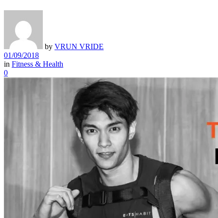
by
VRUN VRIDE
01/09/2018
in
Fitness & Health
0