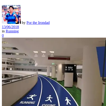
by
Por the Irondad
13/06/2018
in
Running
0