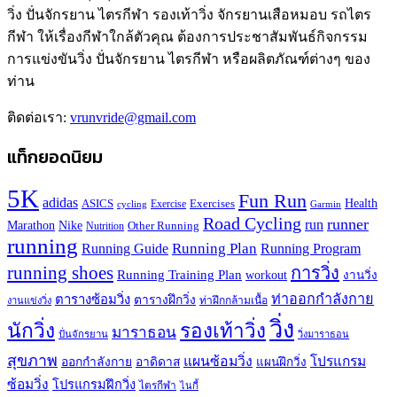
วิ่ง ปั่นจักรยาน ไตรกีฬา รองเท้าวิ่ง จักรยานเสือหมอบ รถไตร
กีฬา ให้เรื่องกีฬาใกล้ตัวคุณ ต้องการประชาสัมพันธ์กิจกรรม
การแข่งขันวิ่ง ปั่นจักรยาน ไตรกีฬา หรือผลิตภัณฑ์ต่างๆ ของ
ท่าน
ติดต่อเรา:
vrunvride@gmail.com
แท็กยอดนิยม
5K
Fun Run
adidas
Health
ASICS
Exercises
Exercise
Garmin
cycling
Road Cycling
runner
run
Marathon
Nike
Other Running
Nutrition
running
Running Plan
Running Guide
Running Program
running shoes
การวิ่ง
Running Training Plan
workout
งานวิ่ง
ท่าออกกำลังกาย
ตารางซ้อมวิ่ง
ตารางฝึกวิ่ง
ท่าฝึกกล้ามเนื้อ
งานแข่งวิ่ง
วิ่ง
นักวิ่ง
รองเท้าวิ่ง
มาราธอน
ปั่นจักรยาน
วิ่งมาราธอน
สุขภาพ
แผนซ้อมวิ่ง
โปรแกรม
ออกกำลังกาย
อาดิดาส
แผนฝึกวิ่ง
ซ้อมวิ่ง
โปรแกรมฝึกวิ่ง
ไตรกีฬา
ไนกี้