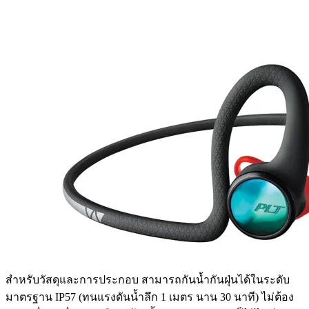
สำหรับวัสดุและการประกอบ สามารถกันน้ำกันฝุ่นได้ในระดับ
มาตรฐาน IP57 (ทนแรงดันน้ำลึก 1 เมตร นาน 30 นาที) ไม่ต้อง