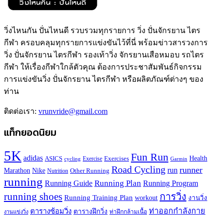
วิ่งไหนกัน ปั่นไหนดี รวบรวมทุกรายการ วิ่ง ปั่นจักรยาน ไตร
กีฬา ครอบคลุมทุกรายการแข่งขันไว้ที่นี่ พร้อมข่าวสารวงการ
วิ่ง ปั่นจักรยาน ไตรกีฬา รองเท้าวิ่ง จักรยานเสือหมอบ รถไตร
กีฬา ให้เรื่องกีฬาใกล้ตัวคุณ ต้องการประชาสัมพันธ์กิจกรรม
การแข่งขันวิ่ง ปั่นจักรยาน ไตรกีฬา หรือผลิตภัณฑ์ต่างๆ ของ
ท่าน
ติดต่อเรา:
vrunvride@gmail.com
แท็กยอดนิยม
5K
Fun Run
adidas
Health
ASICS
Exercises
Exercise
Garmin
cycling
Road Cycling
runner
run
Marathon
Nike
Other Running
Nutrition
running
Running Plan
Running Guide
Running Program
running shoes
การวิ่ง
Running Training Plan
workout
งานวิ่ง
ท่าออกกำลังกาย
ตารางซ้อมวิ่ง
ตารางฝึกวิ่ง
ท่าฝึกกล้ามเนื้อ
งานแข่งวิ่ง