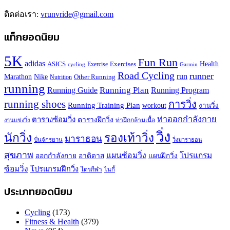
ติดต่อเรา:
vrunvride@gmail.com
แท็กยอดนิยม
5K
Fun Run
adidas
Health
ASICS
Exercises
Exercise
Garmin
cycling
Road Cycling
runner
run
Marathon
Nike
Other Running
Nutrition
running
Running Plan
Running Guide
Running Program
running shoes
การวิ่ง
Running Training Plan
workout
งานวิ่ง
ท่าออกกำลังกาย
ตารางซ้อมวิ่ง
ตารางฝึกวิ่ง
ท่าฝึกกล้ามเนื้อ
งานแข่งวิ่ง
วิ่ง
นักวิ่ง
รองเท้าวิ่ง
มาราธอน
ปั่นจักรยาน
วิ่งมาราธอน
สุขภาพ
แผนซ้อมวิ่ง
โปรแกรม
ออกกำลังกาย
อาดิดาส
แผนฝึกวิ่ง
ซ้อมวิ่ง
โปรแกรมฝึกวิ่ง
ไตรกีฬา
ไนกี้
ประเภทยอดนิยม
Cycling
(173)
Fitness & Health
(379)