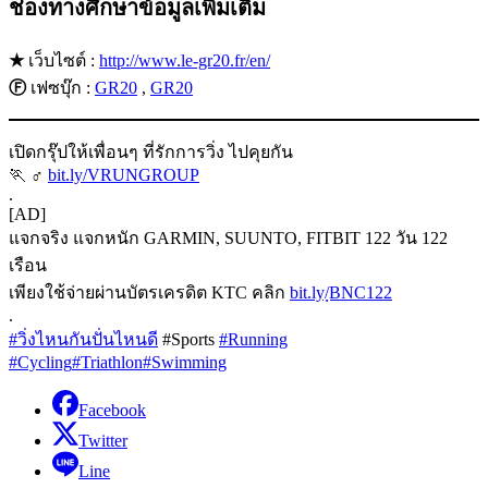
ช่องทางศึกษาข้อมูลเพิ่มเติม
★
เว็บไซต์ :
http://www.le-gr20.fr/en/
Ⓕ
เฟซบุ๊ก :
GR20
,
GR20
เปิดกรุ๊ปให้เพื่อนๆ ที่รักการวิ่ง ไปคุยกัน
🏃 ‍♂
bit.ly/VRUNGROUP
.
[AD]
แจกจริง แจกหนัก GARMIN, SUUNTO, FITBIT 122 วัน 122
เรือน
เพียงใช้จ่ายผ่านบัตรเครดิต KTC คลิก
bit.ly/ฺBNC122
.
#วิ่งไหนกันปั่นไหนดี
#Sports
#Running
#Cycling
#Triathlon
#Swimming
Facebook
Twitter
Line