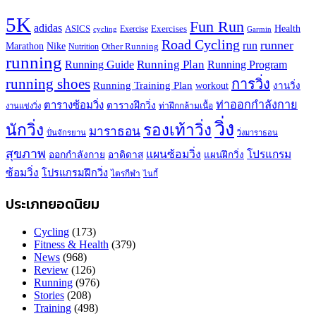
5K
Fun Run
adidas
Health
ASICS
Exercises
Exercise
Garmin
cycling
Road Cycling
runner
run
Marathon
Nike
Other Running
Nutrition
running
Running Plan
Running Guide
Running Program
running shoes
การวิ่ง
Running Training Plan
workout
งานวิ่ง
ท่าออกกำลังกาย
ตารางซ้อมวิ่ง
ตารางฝึกวิ่ง
ท่าฝึกกล้ามเนื้อ
งานแข่งวิ่ง
วิ่ง
นักวิ่ง
รองเท้าวิ่ง
มาราธอน
ปั่นจักรยาน
วิ่งมาราธอน
สุขภาพ
แผนซ้อมวิ่ง
โปรแกรม
ออกกำลังกาย
อาดิดาส
แผนฝึกวิ่ง
ซ้อมวิ่ง
โปรแกรมฝึกวิ่ง
ไตรกีฬา
ไนกี้
ประเภทยอดนิยม
Cycling
(173)
Fitness & Health
(379)
News
(968)
Review
(126)
Running
(976)
Stories
(208)
Training
(498)