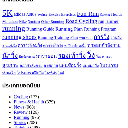
5K
Fun Run
adidas
Health
ASICS
Exercises
Exercise
Garmin
cycling
Road Cycling
runner
run
Marathon
Nike
Other Running
Nutrition
running
Running Plan
Running Guide
Running Program
running shoes
การวิ่ง
Running Training Plan
workout
งานวิ่ง
ท่าออกกำลังกาย
ตารางซ้อมวิ่ง
ตารางฝึกวิ่ง
ท่าฝึกกล้ามเนื้อ
งานแข่งวิ่ง
วิ่ง
นักวิ่ง
รองเท้าวิ่ง
มาราธอน
ปั่นจักรยาน
วิ่งมาราธอน
สุขภาพ
แผนซ้อมวิ่ง
โปรแกรม
ออกกำลังกาย
อาดิดาส
แผนฝึกวิ่ง
ซ้อมวิ่ง
โปรแกรมฝึกวิ่ง
ไตรกีฬา
ไนกี้
ประเภทยอดนิยม
Cycling
(173)
Fitness & Health
(379)
News
(968)
Review
(126)
Running
(976)
Stories
(208)
Training
(498)