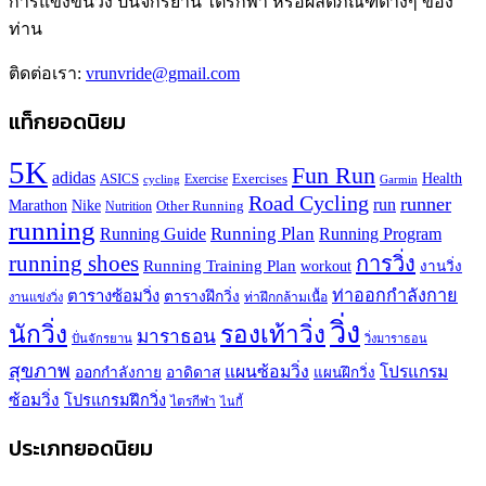
การแข่งขันวิ่ง ปั่นจักรยาน ไตรกีฬา หรือผลิตภัณฑ์ต่างๆ ของ
ท่าน
ติดต่อเรา:
vrunvride@gmail.com
แท็กยอดนิยม
5K
Fun Run
adidas
Health
ASICS
Exercises
Exercise
Garmin
cycling
Road Cycling
runner
run
Marathon
Nike
Other Running
Nutrition
running
Running Plan
Running Guide
Running Program
running shoes
การวิ่ง
Running Training Plan
workout
งานวิ่ง
ท่าออกกำลังกาย
ตารางซ้อมวิ่ง
ตารางฝึกวิ่ง
ท่าฝึกกล้ามเนื้อ
งานแข่งวิ่ง
วิ่ง
นักวิ่ง
รองเท้าวิ่ง
มาราธอน
ปั่นจักรยาน
วิ่งมาราธอน
สุขภาพ
แผนซ้อมวิ่ง
โปรแกรม
ออกกำลังกาย
อาดิดาส
แผนฝึกวิ่ง
ซ้อมวิ่ง
โปรแกรมฝึกวิ่ง
ไตรกีฬา
ไนกี้
ประเภทยอดนิยม