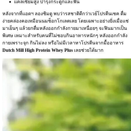
แคลเซียมสูง บำรุงกระดูกและฟัน
หลังจากที่แอดฯ ลองชิมดู พบว่ารสชาติดีกว่าเวย์โปรตีนเชค ดื่ม
ง่ายคล่องคอเหมือนนมช็อกโกเลตเลย โดยเฉพาะอย่างยิ่งเมื่อแช่
มาเย็นๆ แล้วยกดื่มหลังออกกำลังกายมาเหนื่อยๆ จะฟินมากเป็น
พิเศษ เหมาะสำหรับคนที่ไม่ชอบกินอาหารหนักๆ หลังออกกำลัง
กายเพราะจุก กินไม่ลง หรือไม่มีเวลาหาโปรตีนจากมื้ออาหาร
Dutch Mill High Protein Whey Plus
เลยช่วยได้มาก