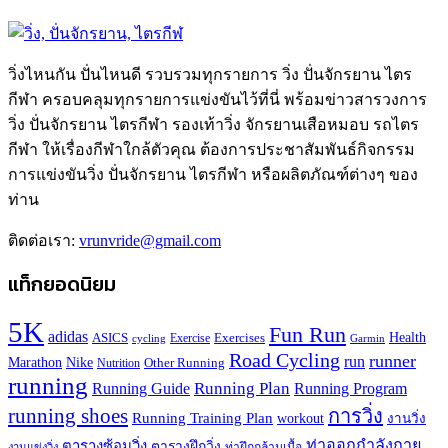
วิ่งไหนกัน ปั่นไหนดี รวบรวมทุกรายการ วิ่ง ปั่นจักรยาน ไตร
กีฬา ครอบคลุมทุกรายการแข่งขันไว้ที่นี่ พร้อมข่าวสารวงการ
วิ่ง ปั่นจักรยาน ไตรกีฬา รองเท้าวิ่ง จักรยานเสือหมอบ รถไตร
กีฬา ให้เรื่องกีฬาใกล้ตัวคุณ ต้องการประชาสัมพันธ์กิจกรรม
การแข่งขันวิ่ง ปั่นจักรยาน ไตรกีฬา หรือผลิตภัณฑ์ต่างๆ ของ
ท่าน
ติดต่อเรา:
vrunvride@gmail.com
แท็กยอดนิยม
5K
Fun Run
adidas
Health
ASICS
Exercises
Exercise
Garmin
cycling
Road Cycling
runner
run
Marathon
Nike
Other Running
Nutrition
running
Running Plan
Running Guide
Running Program
running shoes
การวิ่ง
Running Training Plan
workout
งานวิ่ง
ท่าออกกำลังกาย
ตารางซ้อมวิ่ง
ตารางฝึกวิ่ง
ท่าฝึกกล้ามเนื้อ
งานแข่งวิ่ง