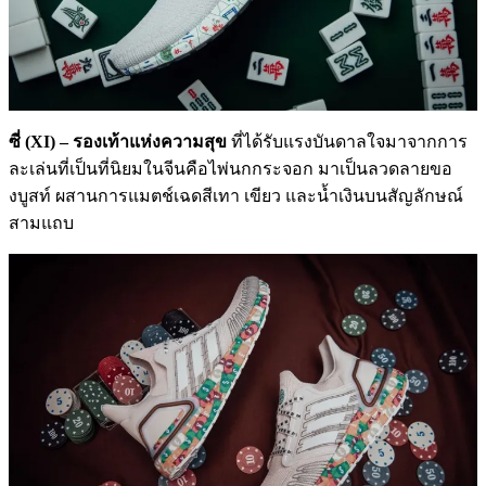
ซี่
(XI) – รองเท้าแห่งความสุข
ที่ได้รับแรงบันดาลใจมาจากการ
ละเล่นที่เป็นที่นิยมในจีนคือไพ่นกกระจอก มาเป็นลวดลายขอ
งบูสท์ ผสานการแมตช์เฉดสีเทา เขียว และน้ำเงินบนสัญลักษณ์
สามแถบ