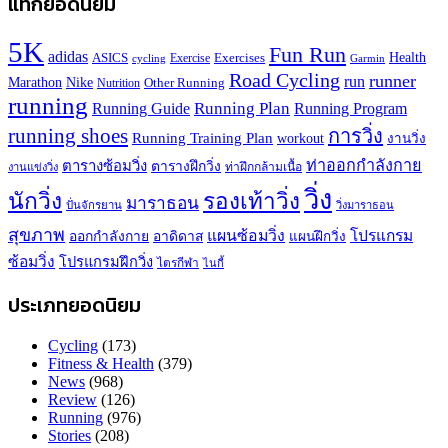
แท็กยอดนิยม
5K
Fun Run
adidas
Health
ASICS
Exercises
Exercise
Garmin
cycling
Road Cycling
runner
run
Marathon
Nike
Other Running
Nutrition
running
Running Plan
Running Guide
Running Program
running shoes
การวิ่ง
Running Training Plan
workout
งานวิ่ง
ท่าออกกำลังกาย
ตารางซ้อมวิ่ง
ตารางฝึกวิ่ง
ท่าฝึกกล้ามเนื้อ
งานแข่งวิ่ง
วิ่ง
นักวิ่ง
รองเท้าวิ่ง
มาราธอน
ปั่นจักรยาน
วิ่งมาราธอน
สุขภาพ
แผนซ้อมวิ่ง
โปรแกรม
ออกกำลังกาย
อาดิดาส
แผนฝึกวิ่ง
ซ้อมวิ่ง
โปรแกรมฝึกวิ่ง
ไตรกีฬา
ไนกี้
ประเภทยอดนิยม
Cycling
(173)
Fitness & Health
(379)
News
(968)
Review
(126)
Running
(976)
Stories
(208)