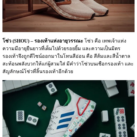
โซ่ว (
SHOU) – รองเท้าแห่งอายุวรรณะ
โซ่ว คือ เทพเจ้าแห่ง
ความมีอายุยืนยาวที่เต็มไปด้วยรอยยิ้ม และความเป็นมิตร
รองเท้าจึงถูกดีไซน์ออกมาในโทนสีอ่อน คือ สีส้มและสีน้ำตาล
สะท้อนพลังบวกให้แก่ผู้สวมใส่ มีคำว่าโซ่วบนเชือกรองเท้า และ
สัญลักษณ์โซ่วที่ลิ้นรองเท้าอีกด้วย