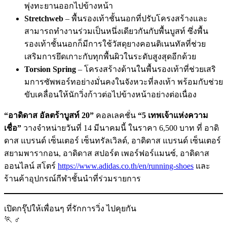
พุ่งทะยานออกไปข้างหน้า
Stretchweb
– พื้นรองเท้าชั้นนอกที่ปรับโครงสร้างและ
สามารถทำงานร่วมเป็นหนึ่งเดียวกันกับพื้นบูสท์ ซึ่งพื้น
รองเท้าชั้นนอกก็มีการใช้วัสดุยางคอนติเนนทัลที่ช่วย
เสริมการยึดเกาะกับทุกพื้นผิวในระดับสูงสุดอีกด้วย
Torsion Spring
– โครงสร้างด้านในพื้นรองเท้าที่ช่วยเสริ
มการซัพพอร์ทอย่างมั่นคงในจังหวะที่ลงเท้า พร้อมกับช่วย
ขับเคลื่อนให้นักวิ่งก้าวต่อไปข้างหน้าอย่างต่อเนื่อง
“อาดิดาส อัลตร้าบูสท์ 20”
คอลเลคชั่น
“5 เทพเจ้าแห่งความ
เชื่อ”
วางจำหน่ายวันที่ 14 มีนาคมนี้ ในราคา 6,500 บาท ที่ อาดิ
ดาส แบรนด์ เซ็นเตอร์ เซ็นทรัลเวิลด์, อาดิดาส แบรนด์ เซ็นเตอร์
สยามพารากอน, อาดิดาส สปอร์ต เพอร์ฟอร์แมนซ์, อาดิดาส
ออนไลน์ สโตร์
https://www.adidas.co.th/en/running-shoes
และ
ร้านค้าอุปกรณ์กีฬาชั้นนำที่ร่วมรายการ
เปิดกรุ๊ปให้เพื่อนๆ ที่รักการวิ่ง ไปคุยกัน
🏃 ‍♂