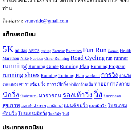
การแข่งขันวิ่ง ปั่นจักรยาน ไตรกีฬา หรือผลิตภัณฑ์ต่างๆ ของ
ท่าน
ติดต่อเรา:
vrunvride@gmail.com
แท็กยอดนิยม
5K
Fun Run
adidas
Health
ASICS
Exercises
Exercise
Garmin
cycling
Road Cycling
runner
run
Marathon
Nike
Other Running
Nutrition
running
Running Plan
Running Guide
Running Program
running shoes
การวิ่ง
Running Training Plan
workout
งานวิ่ง
ท่าออกกำลังกาย
ตารางซ้อมวิ่ง
ตารางฝึกวิ่ง
ท่าฝึกกล้ามเนื้อ
งานแข่งวิ่ง
วิ่ง
นักวิ่ง
รองเท้าวิ่ง
มาราธอน
ปั่นจักรยาน
วิ่งมาราธอน
สุขภาพ
แผนซ้อมวิ่ง
โปรแกรม
ออกกำลังกาย
อาดิดาส
แผนฝึกวิ่ง
ซ้อมวิ่ง
โปรแกรมฝึกวิ่ง
ไตรกีฬา
ไนกี้
ประเภทยอดนิยม