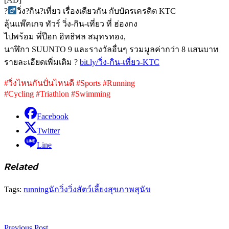
?‍
วิ่ง?กิน?เที่ยว เรื่องเดียวกัน กับบัตรเครดิต KTC
ลุ้นแพ๊คเกจ ทัวร์ วิ่ง-กิน-เที่ยว ที่ ฮ่องกง
ไปพร้อม พี่ป๊อก อิทธิพล สมุทรทอง,
นาฬิกา SUUNTO 9 และรางวัลอื่นๆ รวมมูลค่ากว่า 8 แสนบาท
รายละเอียดเพิ่มเติม ?
bit.ly/วิ่ง-กิน-เที่ยว-KTC
#วิ่งไหนกันปั่นไหนดี #Sports #Running
#Cycling #Triathlon #Swimming
Facebook
Twitter
Line
Related
Tags:
running
นักวิ่ง
วิ่ง
สัตว์เลี้ยง
สุขภาพ
สุนัข
Previous Post