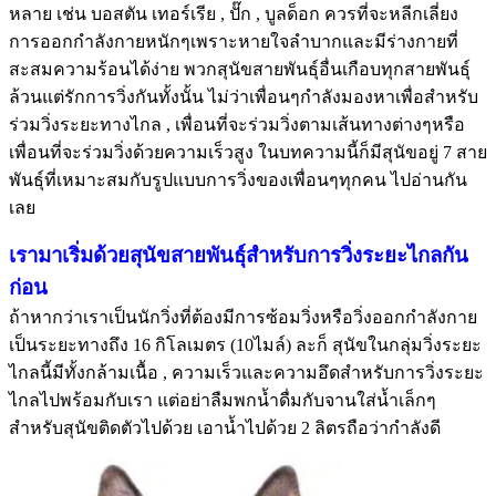
หลาย เช่น บอสตัน เทอร์เรีย , ปั๊ก , บูลด็อก ควรที่จะหลีกเลี่ยง
การออกกำลังกายหนักๆเพราะหายใจลำบากและมีร่างกายที่
สะสมความร้อนได้ง่าย พวกสุนัขสายพันธุ์อื่นเกือบทุกสายพันธุ์
ล้วนแต่รักการวิ่งกันทั้งนั้น ไม่ว่าเพื่อนๆกำลังมองหาเพื่อสำหรับ
ร่วมวิ่งระยะทางไกล , เพื่อนที่จะร่วมวิ่งตามเส้นทางต่างๆหรือ
เพื่อนที่จะร่วมวิ่งด้วยความเร็วสูง ในบทความนี้ก็มีสุนัขอยู่ 7 สาย
พันธุ์ที่เหมาะสมกับรูปแบบการวิ่งของเพื่อนๆทุกคน ไปอ่านกัน
เลย
เรามาเริ่มด้วยสุนัขสายพันธุ์สำหรับการวิ่งระยะไกลกัน
ก่อน
ถ้าหากว่าเราเป็นนักวิ่งที่ต้องมีการซ้อมวิ่งหรือวิ่งออกกำลังกาย
เป็นระยะทางถึง 16 กิโลเมตร (10ไมล์) ละก็ สุนัขในกลุ่มวิ่งระยะ
ไกลนี้มีทั้งกล้ามเนื้อ , ความเร็วและความอึดสำหรับการวิ่งระยะ
ไกลไปพร้อมกับเรา แต่อย่าลืมพกน้ำดื่มกับจานใส่น้ำเล็กๆ
สำหรับสุนัขติดตัวไปด้วย เอาน้ำไปด้วย 2 ลิตรถือว่ากำลังดี