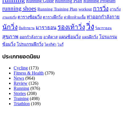
Running Plan
Running Guide
Running Program
running shoes
การวิ่ง
Running Training Plan
workout
งานวิ่ง
ท่าออกกำลังกาย
ตารางซ้อมวิ่ง
ตารางฝึกวิ่ง
ท่าฝึกกล้ามเนื้อ
งานแข่งวิ่ง
วิ่ง
นักวิ่ง
รองเท้าวิ่ง
มาราธอน
ปั่นจักรยาน
วิ่งมาราธอน
สุขภาพ
แผนซ้อมวิ่ง
โปรแกรม
ออกกำลังกาย
อาดิดาส
แผนฝึกวิ่ง
ซ้อมวิ่ง
โปรแกรมฝึกวิ่ง
ไตรกีฬา
ไนกี้
ประเภทยอดนิยม
Cycling
(173)
Fitness & Health
(379)
News
(964)
Review
(126)
Running
(976)
Stories
(208)
Training
(498)
Triathlon
(109)