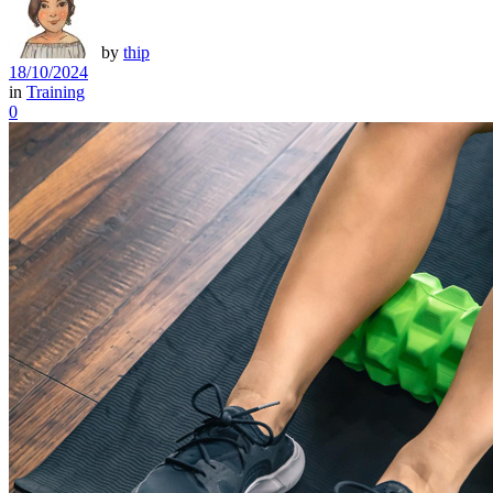
by
thip
18/10/2024
in
Training
0