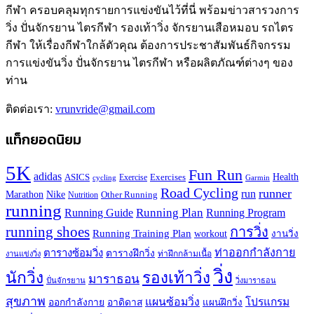
กีฬา ครอบคลุมทุกรายการแข่งขันไว้ที่นี่ พร้อมข่าวสารวงการ
วิ่ง ปั่นจักรยาน ไตรกีฬา รองเท้าวิ่ง จักรยานเสือหมอบ รถไตร
กีฬา ให้เรื่องกีฬาใกล้ตัวคุณ ต้องการประชาสัมพันธ์กิจกรรม
การแข่งขันวิ่ง ปั่นจักรยาน ไตรกีฬา หรือผลิตภัณฑ์ต่างๆ ของ
ท่าน
ติดต่อเรา:
vrunvride@gmail.com
แท็กยอดนิยม
5K
Fun Run
adidas
Health
ASICS
Exercises
Exercise
Garmin
cycling
Road Cycling
runner
run
Marathon
Nike
Other Running
Nutrition
running
Running Plan
Running Guide
Running Program
running shoes
การวิ่ง
Running Training Plan
workout
งานวิ่ง
ท่าออกกำลังกาย
ตารางซ้อมวิ่ง
ตารางฝึกวิ่ง
ท่าฝึกกล้ามเนื้อ
งานแข่งวิ่ง
วิ่ง
นักวิ่ง
รองเท้าวิ่ง
มาราธอน
ปั่นจักรยาน
วิ่งมาราธอน
สุขภาพ
แผนซ้อมวิ่ง
โปรแกรม
ออกกำลังกาย
อาดิดาส
แผนฝึกวิ่ง