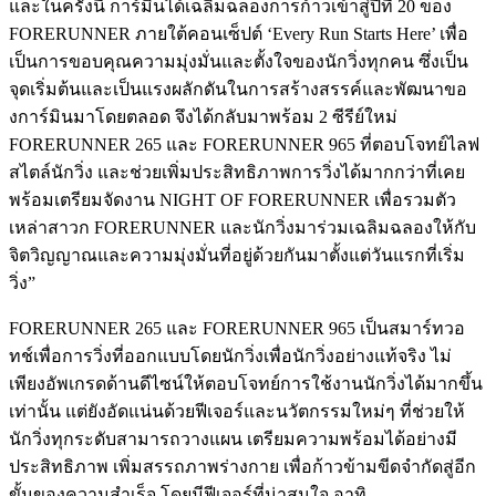
และในครั้งนี้ การ์มินได้เฉลิมฉลองการก้าวเข้าสู่ปีที่ 20 ของ
FORERUNNER ภายใต้คอนเซ็ปต์ ‘Every Run Starts Here’ เพื่อ
เป็นการขอบคุณความมุ่งมั่นและตั้งใจของนักวิ่งทุกคน ซึ่งเป็น
จุดเริ่มต้นและเป็นแรงผลักดันในการสร้างสรรค์และพัฒนาขอ
งการ์มินมาโดยตลอด จึงได้กลับมาพร้อม 2 ซีรีย์ใหม่
FORERUNNER 265 และ FORERUNNER 965 ที่ตอบโจทย์ไลฟ
สไตล์นักวิ่ง และช่วยเพิ่มประสิทธิภาพการวิ่งได้มากกว่าที่เคย
พร้อมเตรียมจัดงาน NIGHT OF FORERUNNER เพื่อรวมตัว
เหล่าสาวก FORERUNNER และนักวิ่งมาร่วมเฉลิมฉลองให้กับ
จิตวิญญาณและความมุ่งมั่นที่อยู่ด้วยกันมาตั้งแต่วันแรกที่เริ่ม
วิ่ง”
FORERUNNER 265 และ FORERUNNER 965 เป็นสมาร์ทวอ
ทช์เพื่อการวิ่งที่ออกแบบโดยนักวิ่งเพื่อนักวิ่งอย่างแท้จริง ไม่
เพียงอัพเกรดด้านดีไซน์ให้ตอบโจทย์การใช้งานนักวิ่งได้มากขึ้น
เท่านั้น แต่ยังอัดแน่นด้วยฟีเจอร์และนวัตกรรมใหม่ๆ ที่ช่วยให้
นักวิ่งทุกระดับสามารถวางแผน เตรียมความพร้อมได้อย่างมี
ประสิทธิภาพ เพิ่มสรรถภาพร่างกาย เพื่อก้าวข้ามขีดจำกัดสู่อีก
ขั้นของความสำเร็จ โดยมีฟีเจอร์ที่น่าสนใจ อาทิ