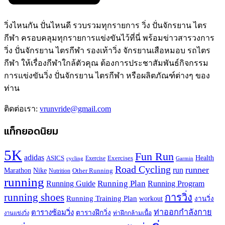
วิ่งไหนกัน ปั่นไหนดี รวบรวมทุกรายการ วิ่ง ปั่นจักรยาน ไตร
กีฬา ครอบคลุมทุกรายการแข่งขันไว้ที่นี่ พร้อมข่าวสารวงการ
วิ่ง ปั่นจักรยาน ไตรกีฬา รองเท้าวิ่ง จักรยานเสือหมอบ รถไตร
กีฬา ให้เรื่องกีฬาใกล้ตัวคุณ ต้องการประชาสัมพันธ์กิจกรรม
การแข่งขันวิ่ง ปั่นจักรยาน ไตรกีฬา หรือผลิตภัณฑ์ต่างๆ ของ
ท่าน
ติดต่อเรา:
vrunvride@gmail.com
แท็กยอดนิยม
5K
Fun Run
adidas
Health
ASICS
Exercises
Exercise
Garmin
cycling
Road Cycling
runner
run
Marathon
Nike
Other Running
Nutrition
running
Running Plan
Running Guide
Running Program
running shoes
การวิ่ง
Running Training Plan
workout
งานวิ่ง
ท่าออกกำลังกาย
ตารางซ้อมวิ่ง
ตารางฝึกวิ่ง
ท่าฝึกกล้ามเนื้อ
งานแข่งวิ่ง