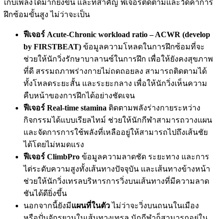
เก็บเพลงได้มากยิ่งขึ้น และที่สำคัญ ฟีเจอร์ติดตามและวัดค่าการ
ฝึกซ้อมขั้นสูง ไม่ว่าจะเป็น
ฟีเจอร์ Acute-Chronic workload ratio – ACWR (develop
by FIRSTBEAT)
ข้อมูลความโหลดในการฝึกซ้อมที่จะ
ช่วยให้นักวิ่งรักษาบาลานซ์ในการฝึก เพื่อให้ยังคงสุขภาพ
ที่ดี สรรมถภาพร่างกายไม่ถดถอยลง สามารถติดตามได้
ทั้งโหลดระยะสั้น และระยะกลาง เพื่อให้นักวิ่งเห็นความ
คืบหน้าของการฝึกได้อย่างชัดเจน
ฟีเจอร์ Real-time stamina
ติดตามพลังร่างกายระหว่าง
กิจกรรมได้แบบเรียลไทม์ ช่วยให้นักกีฬาสามารถวางแผน
และจัดการการใช้พลังที่เหลืออยู่ให้สามารถไปถึงเส้นชัย
ได้โดยไม่หมดแรง
ฟีเจอร์ ClimbPro
ข้อมูลความลาดชัด ระยะทาง และการ
ไต่ระดับความสูงทั้งเส้นทางปัจจุบัน และเส้นทางข้างหน้า
ช่วยให้นักวิ่งเทรลบริหารการวิ่งบนเส้นทางที่มีความลาด
ชันได้ดียิ่งขึ้น
นอกจากนี้ยังมี
แผนที่ในตัว
ไม่ว่าจะวิ่งบนถนนในเมือง
หรือปั่นจักรยานในเส้นทางเทรล นักกีฬาก็สามารถอยู่ใน