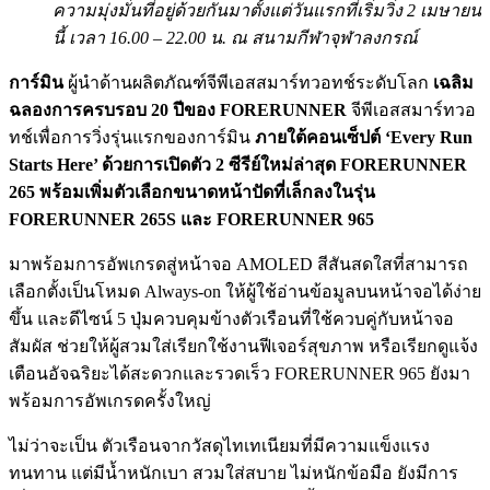
ความมุ่งมั่นที่อยู่ด้วยกันมาตั้งแต่วันแรกที่เริ่มวิ่ง 2 เมษายน
นี้ เวลา 16.00 – 22.00 น. ณ สนามกีฬาจุฬาลงกรณ์
การ์มิน
ผู้นำด้านผลิตภัณฑ์จีพีเอสสมาร์ทวอทช์ระดับโลก
เฉลิม
ฉลองการครบรอบ 20 ปีของ FORERUNNER
จีพีเอสสมาร์ทวอ
ทช์เพื่อการวิ่งรุ่นแรกของการ์มิน
ภายใต้คอนเซ็ปต์ ‘Every Run
Starts Here’ ด้วยการเปิดตัว 2 ซีรีย์ใหม่ล่าสุด FORERUNNER
265 พร้อมเพิ่มตัวเลือกขนาดหน้าปัดที่เล็กลงในรุ่น
FORERUNNER 265S และ FORERUNNER 965
มาพร้อมการอัพเกรดสู่หน้าจอ AMOLED สีสันสดใสที่สามารถ
เลือกตั้งเป็นโหมด Always-on ให้ผู้ใช้อ่านข้อมูลบนหน้าจอได้ง่าย
ขึ้น และดีไซน์ 5 ปุ่มควบคุมข้างตัวเรือนที่ใช้ควบคู่กับหน้าจอ
สัมผัส ช่วยให้ผู้สวมใส่เรียกใช้งานฟีเจอร์สุขภาพ หรือเรียกดูแจ้ง
เตือนอัจฉริยะได้สะดวกและรวดเร็ว FORERUNNER 965 ยังมา
พร้อมการอัพเกรดครั้งใหญ่
ไม่ว่าจะเป็น ตัวเรือนจากวัสดุไทเทเนียมที่มีความแข็งแรง
ทนทาน แต่มีน้ำหนักเบา สวมใส่สบาย ไม่หนักข้อมือ ยังมีการ