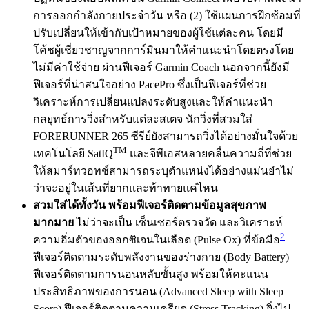
การออกกำลังกายประจำวัน หรือ (2) ใช้แผนการฝึกซ้อมที่
ปรับเปลี่ยนให้เข้ากับเป้าหมายของผู้ใช้แต่ละคน โดยมี
โค้ชผู้เชี่ยวชาญจากการ์มินมาให้คำแนะนำโดยตรงโดย
ไม่มีค่าใช้จ่าย ผ่านฟีเจอร์ Garmin Coach นอกจากนี้ยังมี
ฟีเจอร์ที่น่าสนใจอย่าง PacePro ซึ่งเป็นฟีเจอร์ที่ช่วย
วิเคราะห์การเปลี่ยนแปลงระดับสูงและให้คำแนะนำ
กลยุทธ์การวิ่งสำหรับแต่ละสเตจ นักวิ่งที่สวมใส่
FORERUNNER 265 ซีรีย์ยังสามารถวิ่งได้อย่างมั่นใจด้วย
TM
เทคโนโลยี SatIQ
และจีพีเอสหลายคลื่นความถี่ที่ช่วย
ให้สมาร์ทวอทช์สามารถระบุตำแหน่งได้อย่างแม่นยำไม่
ว่าจะอยู่ในเส้นที่ยากและท้าทายแค่ไหน
สวมใส่ได้ทั้งวัน พร้อมฟีเจอร์ติดตามข้อมูลสุขภาพ
มากมาย
ไม่ว่าจะเป็น เซ็นเซอร์ตรวจวัด และวิเคราะห์
2
ความอิ่มตัวของออกซิเจนในเลือด (Pulse Ox) ที่ข้อมือ
ฟีเจอร์ติดตามระดับพลังงานของร่างกาย (Body Battery)
ฟีเจอร์ติดตามการนอนหลับขั้นสูง พร้อมให้คะแนน
ประสิทธิภาพของการนอน (Advanced Sleep with Sleep
Score) ฟีเจอร์ติดตามความเครียด (Stress Tracking) ยิ่งไป