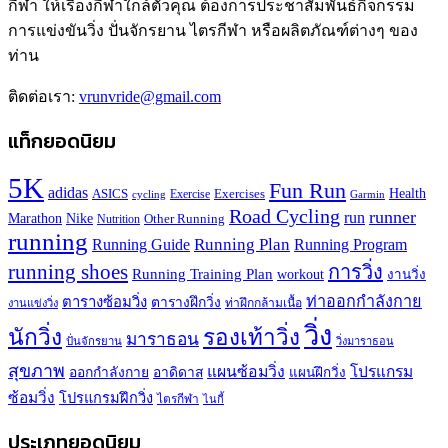
กีฬา ให้เรื่องกีฬาใกล้ตัวคุณ ต้องการประชาสัมพันธ์กิจกรรม
การแข่งขันวิ่ง ปั่นจักรยาน ไตรกีฬา หรือผลิตภัณฑ์ต่างๆ ของ
ท่าน
ติดต่อเรา:
vrunvride@gmail.com
แท็กยอดนิยม
5K
Fun Run
adidas
Health
ASICS
Exercises
Exercise
Garmin
cycling
Road Cycling
runner
run
Marathon
Nike
Other Running
Nutrition
running
Running Plan
Running Guide
Running Program
running shoes
การวิ่ง
Running Training Plan
workout
งานวิ่ง
ท่าออกกำลังกาย
ตารางซ้อมวิ่ง
ตารางฝึกวิ่ง
ท่าฝึกกล้ามเนื้อ
งานแข่งวิ่ง
วิ่ง
นักวิ่ง
รองเท้าวิ่ง
มาราธอน
ปั่นจักรยาน
วิ่งมาราธอน
สุขภาพ
แผนซ้อมวิ่ง
โปรแกรม
ออกกำลังกาย
อาดิดาส
แผนฝึกวิ่ง
ซ้อมวิ่ง
โปรแกรมฝึกวิ่ง
ไตรกีฬา
ไนกี้
ประเภทยอดนิยม