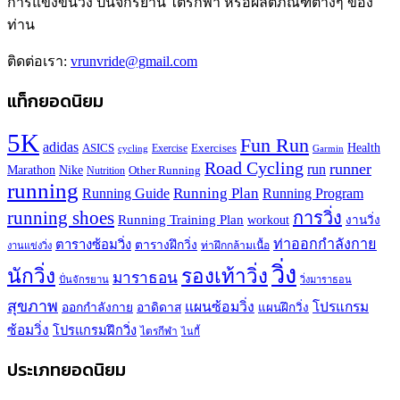
การแข่งขันวิ่ง ปั่นจักรยาน ไตรกีฬา หรือผลิตภัณฑ์ต่างๆ ของ
ท่าน
ติดต่อเรา:
vrunvride@gmail.com
แท็กยอดนิยม
5K
Fun Run
adidas
Health
ASICS
Exercises
Exercise
Garmin
cycling
Road Cycling
runner
run
Marathon
Nike
Other Running
Nutrition
running
Running Plan
Running Guide
Running Program
running shoes
การวิ่ง
Running Training Plan
workout
งานวิ่ง
ท่าออกกำลังกาย
ตารางซ้อมวิ่ง
ตารางฝึกวิ่ง
ท่าฝึกกล้ามเนื้อ
งานแข่งวิ่ง
วิ่ง
นักวิ่ง
รองเท้าวิ่ง
มาราธอน
ปั่นจักรยาน
วิ่งมาราธอน
สุขภาพ
แผนซ้อมวิ่ง
โปรแกรม
ออกกำลังกาย
อาดิดาส
แผนฝึกวิ่ง
ซ้อมวิ่ง
โปรแกรมฝึกวิ่ง
ไตรกีฬา
ไนกี้
ประเภทยอดนิยม